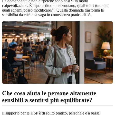
La domanda utile non è “perché sono così?” in modo
colpevolizzante. È “quali stimoli mi svuotano, quali mi ristorano e
quali schemi posso modificare?”. Questa domanda trasforma la
sensibilità da etichetta vaga in conoscenza pratica di sé.
Che cosa aiuta le persone altamente
sensibili a sentirsi più equilibrate?
Il supporto per le HSP è di solito pratico, personale e a bassa