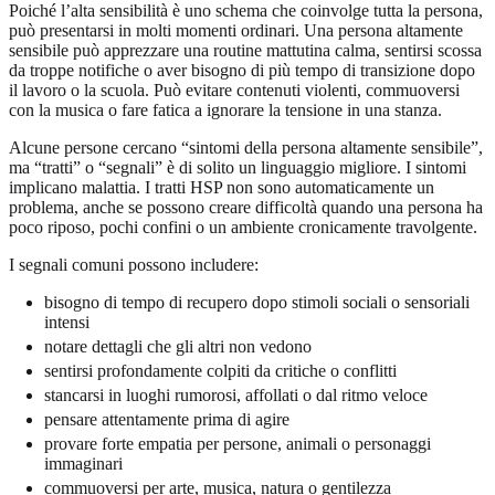
Poiché l’alta sensibilità è uno schema che coinvolge tutta la persona,
può presentarsi in molti momenti ordinari. Una persona altamente
sensibile può apprezzare una routine mattutina calma, sentirsi scossa
da troppe notifiche o aver bisogno di più tempo di transizione dopo
il lavoro o la scuola. Può evitare contenuti violenti, commuoversi
con la musica o fare fatica a ignorare la tensione in una stanza.
Alcune persone cercano “sintomi della persona altamente sensibile”,
ma “tratti” o “segnali” è di solito un linguaggio migliore. I sintomi
implicano malattia. I tratti HSP non sono automaticamente un
problema, anche se possono creare difficoltà quando una persona ha
poco riposo, pochi confini o un ambiente cronicamente travolgente.
I segnali comuni possono includere:
bisogno di tempo di recupero dopo stimoli sociali o sensoriali
intensi
notare dettagli che gli altri non vedono
sentirsi profondamente colpiti da critiche o conflitti
stancarsi in luoghi rumorosi, affollati o dal ritmo veloce
pensare attentamente prima di agire
provare forte empatia per persone, animali o personaggi
immaginari
commuoversi per arte, musica, natura o gentilezza