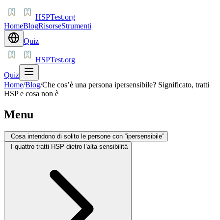
HSPTest.org
Home
Blog
Risorse
Strumenti
Quiz
HSPTest.org
Quiz
Home
/
Blog
/
Che cos’è una persona ipersensibile? Significato, tratti
HSP e cosa non è
Menu
Cosa intendono di solito le persone con “ipersensibile”
I quattro tratti HSP dietro l’alta sensibilità