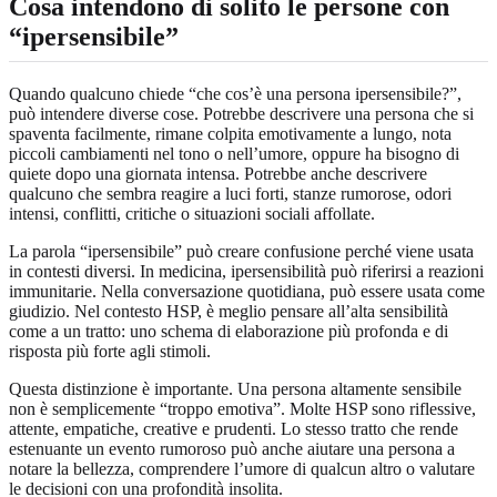
Cosa intendono di solito le persone con
“ipersensibile”
Quando qualcuno chiede “che cos’è una persona ipersensibile?”,
può intendere diverse cose. Potrebbe descrivere una persona che si
spaventa facilmente, rimane colpita emotivamente a lungo, nota
piccoli cambiamenti nel tono o nell’umore, oppure ha bisogno di
quiete dopo una giornata intensa. Potrebbe anche descrivere
qualcuno che sembra reagire a luci forti, stanze rumorose, odori
intensi, conflitti, critiche o situazioni sociali affollate.
La parola “ipersensibile” può creare confusione perché viene usata
in contesti diversi. In medicina, ipersensibilità può riferirsi a reazioni
immunitarie. Nella conversazione quotidiana, può essere usata come
giudizio. Nel contesto HSP, è meglio pensare all’alta sensibilità
come a un tratto: uno schema di elaborazione più profonda e di
risposta più forte agli stimoli.
Questa distinzione è importante. Una persona altamente sensibile
non è semplicemente “troppo emotiva”. Molte HSP sono riflessive,
attente, empatiche, creative e prudenti. Lo stesso tratto che rende
estenuante un evento rumoroso può anche aiutare una persona a
notare la bellezza, comprendere l’umore di qualcun altro o valutare
le decisioni con una profondità insolita.