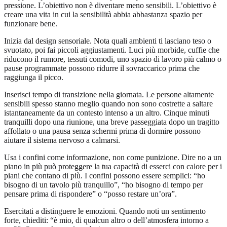
pressione. L’obiettivo non è diventare meno sensibili. L’obiettivo è
creare una vita in cui la sensibilità abbia abbastanza spazio per
funzionare bene.
Inizia dal design sensoriale. Nota quali ambienti ti lasciano teso o
svuotato, poi fai piccoli aggiustamenti. Luci più morbide, cuffie che
riducono il rumore, tessuti comodi, uno spazio di lavoro più calmo o
pause programmate possono ridurre il sovraccarico prima che
raggiunga il picco.
Inserisci tempo di transizione nella giornata. Le persone altamente
sensibili spesso stanno meglio quando non sono costrette a saltare
istantaneamente da un contesto intenso a un altro. Cinque minuti
tranquilli dopo una riunione, una breve passeggiata dopo un tragitto
affollato o una pausa senza schermi prima di dormire possono
aiutare il sistema nervoso a calmarsi.
Usa i confini come informazione, non come punizione. Dire no a un
piano in più può proteggere la tua capacità di esserci con calore per i
piani che contano di più. I confini possono essere semplici: “ho
bisogno di un tavolo più tranquillo”, “ho bisogno di tempo per
pensare prima di rispondere” o “posso restare un’ora”.
Esercitati a distinguere le emozioni. Quando noti un sentimento
forte, chiediti: “è mio, di qualcun altro o dell’atmosfera intorno a