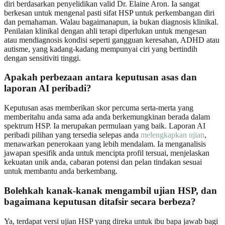
diri berdasarkan penyelidikan valid Dr. Elaine Aron. Ia sangat
berkesan untuk mengenal pasti sifat HSP untuk perkembangan diri
dan pemahaman. Walau bagaimanapun, ia bukan diagnosis klinikal.
Penilaian klinikal dengan ahli terapi diperlukan untuk mengesan
atau mendiagnosis kondisi seperti gangguan keresahan, ADHD atau
autisme, yang kadang-kadang mempunyai ciri yang bertindih
dengan sensitiviti tinggi.
Apakah perbezaan antara keputusan asas dan
laporan AI peribadi?
Keputusan asas memberikan skor percuma serta-merta yang
memberitahu anda sama ada anda berkemungkinan berada dalam
spektrum HSP. Ia merupakan permulaan yang baik. Laporan AI
peribadi pilihan yang tersedia selepas anda
melengkapkan ujian
,
menawarkan penerokaan yang lebih mendalam. Ia menganalisis
jawapan spesifik anda untuk mencipta profil tersuai, menjelaskan
kekuatan unik anda, cabaran potensi dan pelan tindakan sesuai
untuk membantu anda berkembang.
Bolehkah kanak-kanak mengambil ujian HSP, dan
bagaimana keputusan ditafsir secara berbeza?
Ya, terdapat versi ujian HSP yang direka untuk ibu bapa jawab bagi