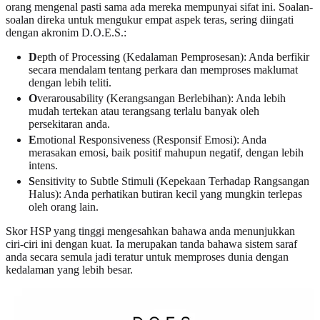
orang mengenal pasti sama ada mereka mempunyai sifat ini. Soalan-
soalan direka untuk mengukur empat aspek teras, sering diingati
dengan akronim D.O.E.S.:
D
epth of Processing (Kedalaman Pemprosesan): Anda berfikir
secara mendalam tentang perkara dan memproses maklumat
dengan lebih teliti.
O
verarousability (Kerangsangan Berlebihan): Anda lebih
mudah tertekan atau terangsang terlalu banyak oleh
persekitaran anda.
E
motional Responsiveness (Responsif Emosi): Anda
merasakan emosi, baik positif mahupun negatif, dengan lebih
intens.
S
ensitivity to Subtle Stimuli (Kepekaan Terhadap Rangsangan
Halus): Anda perhatikan butiran kecil yang mungkin terlepas
oleh orang lain.
Skor HSP yang tinggi mengesahkan bahawa anda menunjukkan
ciri-ciri ini dengan kuat. Ia merupakan tanda bahawa sistem saraf
anda secara semula jadi teratur untuk memproses dunia dengan
kedalaman yang lebih besar.