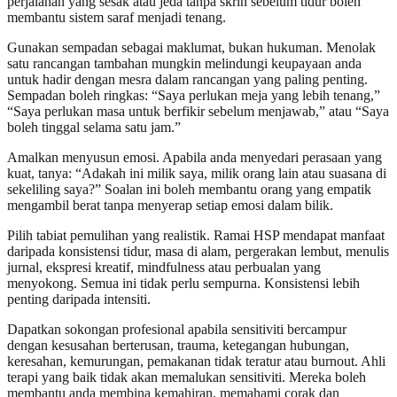
perjalanan yang sesak atau jeda tanpa skrin sebelum tidur boleh
membantu sistem saraf menjadi tenang.
Gunakan sempadan sebagai maklumat, bukan hukuman. Menolak
satu rancangan tambahan mungkin melindungi keupayaan anda
untuk hadir dengan mesra dalam rancangan yang paling penting.
Sempadan boleh ringkas: “Saya perlukan meja yang lebih tenang,”
“Saya perlukan masa untuk berfikir sebelum menjawab,” atau “Saya
boleh tinggal selama satu jam.”
Amalkan menyusun emosi. Apabila anda menyedari perasaan yang
kuat, tanya: “Adakah ini milik saya, milik orang lain atau suasana di
sekeliling saya?” Soalan ini boleh membantu orang yang empatik
mengambil berat tanpa menyerap setiap emosi dalam bilik.
Pilih tabiat pemulihan yang realistik. Ramai HSP mendapat manfaat
daripada konsistensi tidur, masa di alam, pergerakan lembut, menulis
jurnal, ekspresi kreatif, mindfulness atau perbualan yang
menyokong. Semua ini tidak perlu sempurna. Konsistensi lebih
penting daripada intensiti.
Dapatkan sokongan profesional apabila sensitiviti bercampur
dengan kesusahan berterusan, trauma, ketegangan hubungan,
keresahan, kemurungan, pemakanan tidak teratur atau burnout. Ahli
terapi yang baik tidak akan memalukan sensitiviti. Mereka boleh
membantu anda membina kemahiran, memahami corak dan