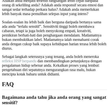
Adakah anda menjadi terlebih rangsangan lebih cepat daripada
orang di sekeliling anda? Adakah anda responsif secara emosi dan
sangat sedar terhadap perkara halus? Adakah anda memerlukan
lebih banyak masa pemulihan selepas input yang intens?
Soalan-soalan itu lebih baik dan berguna daripada bertanya sama
ada anda “terlalu sensitif”. Sensitiviti tinggi boleh membawa
cabaran, tetapi ia juga boleh menyokong empati, kreativiti,
pemikiran berhati-hati dan penghargaan mendalam. Matlamatnya
bukan membuktikan label. Matlamatnya ialah memahami corak
anda dengan cukup baik supaya kehidupan harian terasa lebih boleh
diurus.
Sebagai langkah seterusnya yang tenang, anda boleh meneroka
refleksi HSP berpandu
dan membandingkan petunjuknya dengan
pengalaman hidup sebenar anda. Kekalkan proses yang lembut:
pengetahuan diri sepatutnya mengurangkan rasa malu, bukan
mencipta kotak baharu untuk didiami.
FAQ
Bagaimana anda tahu jika anda orang yang sangat
sensitif?