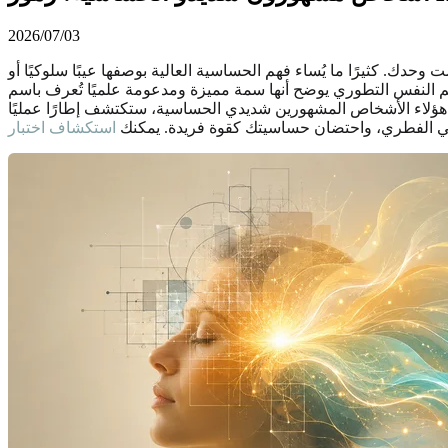
2026/07/03
دك. كثيرًا ما يُساء فهم الحساسية العالية بوصفها عيبًا سلوكيًا أو
مة مميزة ومدعومة علميًا تُعرف باسم Sensory Processing Sensitivity (SPS)، ويشترك فيها نحو 15 إلى 20 في المئة من السكان. يستكشف هذا الدليل الشامل
ل هؤلاء الأشخاص المشهورين شديدي الحساسية، ستكتشف إطارًا عمليًا
رفي الفطري، واحتضان حساسيتك كقوة فريدة. يمكنك