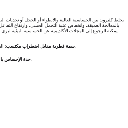
يخلط كثيرون بين الحساسية العالية والانطواء أو الخجل أو تحديات 
بالمعالجة العميقة، وانخفاض عتبة التحمل الحسي، وارتفاع التف
الحساسية العالية سمة تستمر مدى الحياة وتتأثر بالوراثة، بينما غالبًا ما تنشأ اضطرابات مثل القلق من صدمات محددة أو اختلالات كيميائية.
سمة فطرية مقابل اضطراب مكتسب:
يشعر الأشخاص الحساسون بفرح عميق أمام الفن والموسيقى والطبيعة، وهذا مؤشر مهم على شخصية حسية مزدهرة.
حدة الإحساس بال