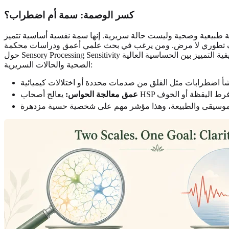
كسر الوصمة: سمة أم اضطراب؟
ية طبيعية وصحية وليست حالة سريرية. إنها سمة نفسية أساسية تتميز
ية تكيف تطوري لا مرض. ومن يرغب في بحث علمي أعمق ودراسات محكمة
حول Sensory Processing Sensitivity يمكنه الرجوع إلى المجلات الأكاديمية عن الحساسية البيئية ليرى كيف يشكّل هذا الاختلاف البيولوجي نمو الإنسان. توضح القائمة التالية كيفية التمييز بين الحساسية العالية
الصحية والحالات السريرية:
عمق معالجة الحواس: