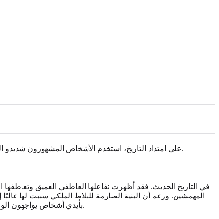
على امتداد التاريخ، استخدم الأشخاص المشهورون شديدو الحساسية إدراكهم الحاد لتغيير مسار الثقافة والسياسة والعلم. وبدلًا من أن تعيقهم عتباتهم الحسية، حوّلوا المعالجة العميقة إلى إنجازات باقية.
المهمشين. ورغم أن البنية الصارمة للبلاط الملكي سببت لها غالبًا
بأيدي أشخاص يواجهون الوصمة، وفهمت معاناة الناس بحدس واضح. توضح حياتها كيف يمكن لعتبة حسية منخفضة أن تتحول إلى صلة اجتماعية لا مثيل لها وتأثير عالمي.