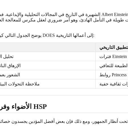
يوضح الجدول التالي كيف وجّهت هذه الشخصيات التاريخية الركائز الأربع الأساسية في نموذج DOES إلى أعمالها التاريخية:
تطبيق التاريخي
تحليل ا
طبيعة للتعافي
الإرهاق النا
الشعور بع
ات ثقافية خفية
ملاحظة التحولات البيئ
الأضواء وفرط الاستثارة: ممثلون ومبدعون مشهورون من HSP
نًا تحت أنظار الجمهور، ومع ذلك فإن بعض أفضل المؤدين يجسدون خص