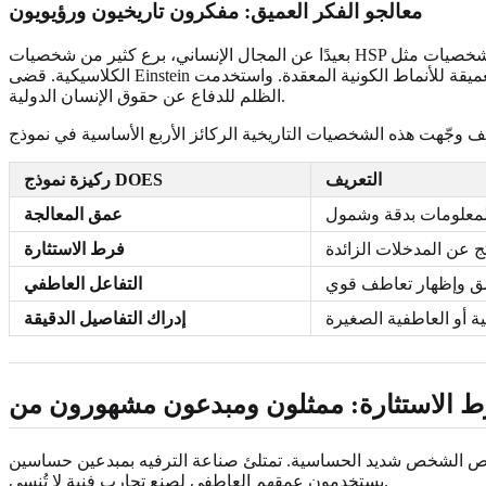
معالجو الفكر العميق: مفكرون تاريخيون ورؤيويون
بعيدًا عن المجال الإنساني، برع كثير من شخصيات HSP الشهيرة في التاريخ في المجالات التحليلية والإبداعية. فشخصيات مثل Albert Einstein وEleanor Roosevelt عكست حياتهم علامات الحساسية العالية
الكلاسيكية. قضى Einstein فترات طويلة في التأمل الهادئ، وهو أمر ضروري لعقل مكرس للمعالجة العميقة للأنماط الكونية المعقدة. واستخدمت Eleanor Roosevelt قناعتها الأخلاقية العميقة وحساسيتها تجاه
الظلم للدفاع عن حقوق الإنسان الدولية.
التعريف
ركيزة نموذج DOES
لمعلومات بدقة وشمول
عمق المعالجة
تج عن المدخلات الزائدة
فرط الاستثارة
مق وإظهار تعاطف قوي
التفاعل العاطفي
ية أو العاطفية الصغيرة
إدراك التفاصيل الدقيقة
ائص الشخص شديد الحساسية. تمتلئ صناعة الترفيه بمبدعين حساسين
يستخدمون عمقهم العاطفي لصنع تجارب فنية لا تُنسى.