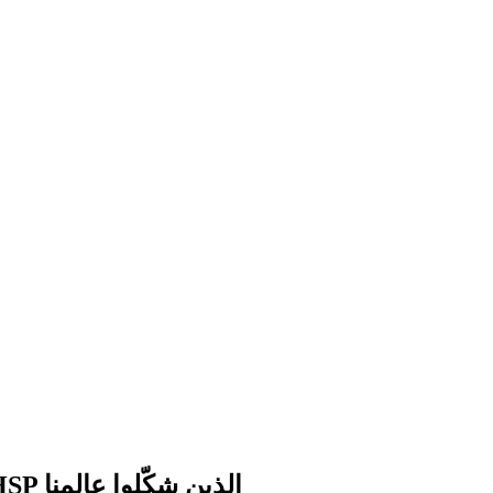
أشخاص مشهورون شديدو الحساسية: رموز HSP الذين شكّلوا عالمنا