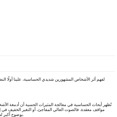
لفهم أثر الأشخاص المشهورين شديدي الحساسية، علينا أولًا النظر 
تُظهر أبحاث الحساسية في معالجة المثيرات الحسية أن أدمغة الأش
بوضوح أكبر لدى الجهاز العصبي الحساس. وقد تطورت هذه السمة كاستراتيجية للبقاء، إذ تسمح لأقلية من الناس بالتوقف ومراجعة التفاصيل قبل التصرف.