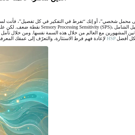
على محمل شخصي”، أو إنك “تفرط في التفكير في كل تفصيل”، فأنت لست وح
نقطة ضعف. لكن علم النفس التطوري يوضح أنها س
فنانين المشهورين مع العالم من خلال هذه السمة نفسها. ومن خلال تأم
لإعادة فهم فرط الاستثارة، والتعرّف إلى عمقك المع