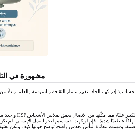
رموز الحساسية: شخصيات HSP مشه
 إنهاكًا عاطفيًا شديدًا، فإنها وجّهت حساسيتها نحو العمل الإنساني.