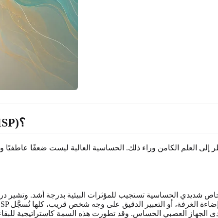
ماذا يعني أن تكون شخصًا شديد الحساسية (HSP)؟
إلى العلم الكامن وراء ذلك. الحساسية العالية ليست ضعفًا عاطفيًا ولا تش
خاص شديدي الحساسية تستجيب للمؤثرات البيئية بدرجة أشد. وتشير در