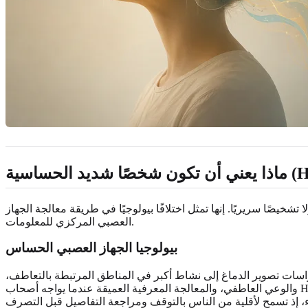
خيصًا سريريًا. إنها تمثل اختلافًا بيولوجيًا في طريقة معالجة الجهاز
العصبي المركزي للمعلومات.
بيولوجيا الجهاز العصبي الحساس
اسات تصوير الدماغ إلى نشاط أكبر في المناطق المرتبطة بالتعاطف،
والوعي العاطفي، والمعالجة المعرفية العميقة عندما يواجه أصحاب HSP مواقف معقدة. فالصوت العالي المفاجئ، أو التغير الخفيف في إضاءة الغرفة، أو التعبير الدقيق على وجه شخص قريب، كلها تُسجَّل