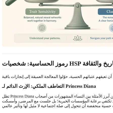
ورة في التاريخ والثقافة
التعاطف الملكي: الإرث الدائم لـ Princess Diana
تظل Princess Diana واحدة من أبرز الأمثلة بين النساء المشهورات من أصحاب HSP في التاريخ الحديث. فقد أظهرت تفاعلها العاطفي العميق وتعاطفها الكبير علنًا، مما مكّنها من الاتصال بعمق بملايين الأشخاص
 لم تكن تكتفي برعاية المؤسسات الخيرية؛ بل جلست مع المرضى، وأمسكت