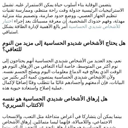
يتضمن الوقاية بناء أسلوب حياة يمكن الاستمرار عليه. تشمل
الاستراتيجيات الرئيسية جدولة وقت راحة منتظم، وممارسة تقنيات
تنظيم الجهاز العصبي، ووضع حدود صارمة، وتصميم بيئة منزلية
مهدئة، وفهم حدودك الشخصية. إن معرفة مسبباتك بعد إجراء
اختبار
للأشخاص شديدي الحساسية
أمر بالغ الأهمية لإدارة الطاقة بشكل
استباقي.
هل يحتاج الأشخاص شديدو الحساسية إلى مزيد من النوم
للتعافي؟
نعم، يجد العديد من الأشخاص شديدي الحساسية أنهم يحتاجون إلى
نوم أكثر من المتوسط، خاصة أثناء التعافي من الإرهاق. النوم هو
الوقت الذي يعالج فيه الدماغ معلومات اليوم ويصلح الجسم نفسه.
ولأن الأشخاص شديدي الحساسية يمتصون كمية أكبر بكثير من
البيانات، فإن أدمغتهم وأجسادهم غالبًا ما تتطلب وقتًا إضافيًا لإكمال
عملية إصلاح واستعادة حيوية هذه.
هل إرهاق الأشخاص شديدي الحساسية هو نفسه
الاكتئاب السريري؟
بينما يمكن أن يتشاركا في أعراض متداخلة مثل التعب، والانسحاب
الاجتماعي، واللامبالاة، فإنهما ليسا متماثلين. إرهاق الأشخاص
شديدي الحساسية هو حالة إرهاق ناتجة عن التحفيز الزائد، بينما