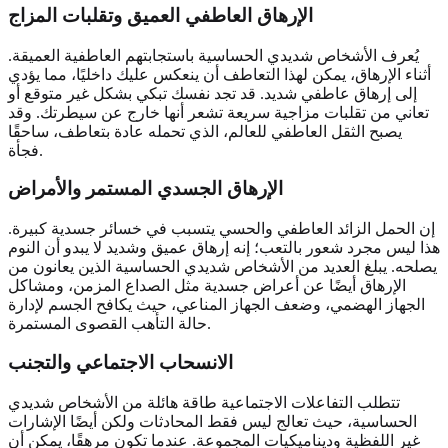
الإرهاق العاطفي العميق وتقلبات المزاج
يُعرف الأشخاص شديدي الحساسية باستجابتهم العاطفية العميقة.
أثناء الإرهاق، يمكن لهذا التعاطف أن ينعكس عليك داخليًا، مما يؤدي
إلى إرهاق عاطفي شديد. قد تجد نفسك تبكي بشكل غير متوقع أو
تعاني من تقلبات مزاجية سريعة تشعر أنها خارج عن سيطرتك. وقد
يصبح الثقل العاطفي للعالم، الذي تحمله عادة بتعاطف، ساحقًا
فجأة.
الإرهاق الجسدي المستمر والأمراض
إن الحمل الزائد العاطفي والحسي يتسبب في خسائر جسدية كبيرة.
هذا ليس مجرد شعور بالتعب؛ إنه إرهاق عميق وشديد لا يبدو أن النوم
يصلحه. يبلغ العديد من الأشخاص شديدي الحساسية الذين يعانون من
الإرهاق أيضًا عن أعراض جسدية مثل الصداع المزمن، ومشاكل
الجهاز الهضمي، وضعف الجهاز المناعي، حيث يكافح الجسم لإدارة
حالة التأهب القصوى المستمرة.
الانسحاب الاجتماعي والتجنب
تتطلب التفاعلات الاجتماعية طاقة هائلة من الأشخاص شديدي
الحساسية، حيث تعالج ليس فقط المحادثات ولكن أيضًا الإشارات
غير اللفظية وديناميكيات المجموعة. عندما تكون مرهقًا، يمكن أن