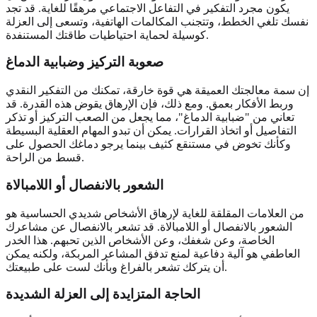
يكون مجرد التفكير في التفاعل الاجتماعي مرهقًا للغاية. قد تجد
نفسك تلغي الخطط، وتتجنب المكالمات الهاتفية، وتسعى إلى العزلة
كوسيلة لحماية احتياطيات طاقتك المستنفدة.
صعوبة التركيز وضبابية الدماغ
إن سمة معالجتك العميقة هي قوة خارقة، تمكنك من التفكير النقدي
وربط الأفكار بعمق. ومع ذلك، فإن الإرهاق يقوض هذه القدرة. قد
تعاني من "ضبابية الدماغ"، مما يجعل من الصعب التركيز أو تذكر
التفاصيل أو اتخاذ القرارات. يمكن أن تبدو المهام العقلية البسيطة
وكأنك تخوض في مستنقع كثيف بينما يرجو دماغك الحصول على
قسط من الراحة.
الشعور بالانفصال أو اللامبالاة
من العلامات المقلقة للغاية لإرهاق الأشخاص شديدي الحساسية هو
الشعور بالانفصال أو اللامبالاة. قد تشعر بالانفصال عن مشاعرك
الخاصة، وعن شغفك، وعن الأشخاص الذين تحبهم. هذا الخدر
العاطفي هو آلية دفاعية لمنع تدفق المشاعر المربكة، ولكنه يمكن
أن يتركك تشعر بالفراغ وبأنك لست على طبيعتك.
الحاجة المتزايدة إلى العزلة الشديدة