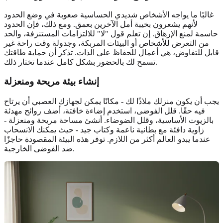
غالبًا ما يواجه الأشخاص شديدي الحساسية صعوبة في وضع الحدود
لأنهم يشعرون بخيبة أمل الآخرين بعمق. ومع ذلك، فإن الحدود
حاسمة لمنع الإرهاق. إن تعلم قول "لا" للالتزامات المستنزفة، والحد
من التعرض للأشخاص أو البيئات المربكة، وجدولة وقت راحة غير
قابل للتفاوض، هي أعمال للحفاظ على الذات. تذكر أن حماية طاقتك
تسمح لك بالحضور بشكل كامل عندما تختار ذلك.
إنشاء بيئة مريحة ومنعزلة
يجب أن يكون منزلك ملاذًا لك - مكانًا يمكن لجهازك العصبي أن يرتاح
فيه حقًا. قلل الفوضى، استخدم إضاءة خافتة، أضف روائح مهدئة
بالزيوت الأساسية، وقلل الضوضاء. أنشئ مساحة مريحة ومنعزلة -
زاوية دافئة مع بطانية ناعمة وكتاب جيد - حيث يمكنك الانسحاب
عندما يبدو العالم أكثر من اللازم. توفر هذه البيئة المقصودة حاجزًا
ضد الفوضى الخارجية.