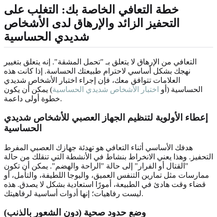
خطة التعافي الخاصة بك: التغلب على
التحفيز الزائد والإرهاق لدى الأشخاص
شديدي الحساسية
التعافي من الإرهاق لا يتعلق بـ "تحمل المشقة". إنه يتعلق بتغيير
نهجك بشكل أساسي لاحترام طبيعتك الحساسة. إذا كانت هذه
العلامات تتوافق معك، فإن إجراء اختبار الأشخاص شديدي
الحساسية (أو
اختبار الأشخاص شديدي الحساسية
) يمكن أن يكون
خطوة أولى داعمة.
إعطاء الأولوية لتنظيم الجهاز العصبي للأشخاص شديدي
الحساسية
هدفك الأساسي أثناء التعافي هو تهدئة جهازك العصبي المفرط
التحفيز. وهذا يعني الانخراط بنشاط في الأنشطة التي تنقلك من حالة
"القتال أو الفرار" إلى حالة "الراحة والهضم". يمكن أن تكون
ممارسات مثل تمارين التنفس العميق، واليوجا اللطيفة، والتأمل، أو
قضاء وقت هادئ في الطبيعة، أمورًا استعادية بشكل لا يصدق. هذه
ليست رفاهيات؛ إنها أدوات أساسية لرفاهيتك.
وضع حدود صحية (دون الشعور بالذنب)