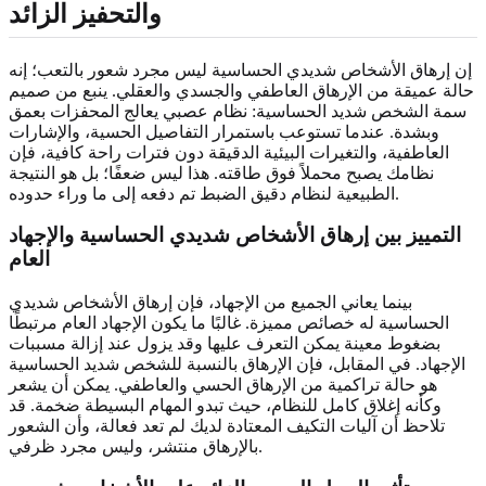
والتحفيز الزائد
إن إرهاق الأشخاص شديدي الحساسية ليس مجرد شعور بالتعب؛ إنه
حالة عميقة من الإرهاق العاطفي والجسدي والعقلي. ينبع من صميم
سمة الشخص شديد الحساسية: نظام عصبي يعالج المحفزات بعمق
وبشدة. عندما تستوعب باستمرار التفاصيل الحسية، والإشارات
العاطفية، والتغيرات البيئية الدقيقة دون فترات راحة كافية، فإن
نظامك يصبح محملاً فوق طاقته. هذا ليس ضعفًا؛ بل هو النتيجة
الطبيعية لنظام دقيق الضبط تم دفعه إلى ما وراء حدوده.
التمييز بين إرهاق الأشخاص شديدي الحساسية والإجهاد
العام
بينما يعاني الجميع من الإجهاد، فإن إرهاق الأشخاص شديدي
الحساسية له خصائص مميزة. غالبًا ما يكون الإجهاد العام مرتبطًا
بضغوط معينة يمكن التعرف عليها وقد يزول عند إزالة مسببات
الإجهاد. في المقابل، فإن الإرهاق بالنسبة للشخص شديد الحساسية
هو حالة تراكمية من الإرهاق الحسي والعاطفي. يمكن أن يشعر
وكأنه إغلاق كامل للنظام، حيث تبدو المهام البسيطة ضخمة. قد
تلاحظ أن آليات التكيف المعتادة لديك لم تعد فعالة، وأن الشعور
بالإرهاق منتشر، وليس مجرد ظرفي.