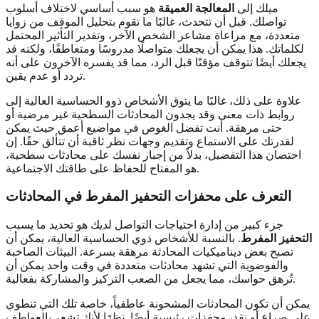
ميلك إلى
المعالجة العميقة
هو سبب أساسي لاختلاف أسلوب
تواصلك. قبل أن تتحدث، غالبًا ما تقوم بتحليل الموقف من زوايا
متعددة، مع مراعاة مشاعر الشخص الآخر، وتقدير التأثير المحتمل
لكلماتك. هذا يمكن أن يجعلك متواصلًا مدروسًا ومتعاطفًا، ولكنه قد
يجعلك أيضًا تتوقف مؤقتًا قبل الرد، مما قد يفسره الآخرون على أنه
تردد أو عدم يقين.
علاوة على ذلك، غالبًا ما يتوق الأشخاص ذوو الحساسية العالية إلى
روابط ذات معنى وقد يجدون المحادثات السطحية غير مرضية أو
حتى مرهقة. أنت تفضل الغوص في مواضيع أعمق حيث يمكن
لقدرتك على الاستماع وتقديم وجهات نظر ثاقبة أن تتألق حقًا. إن
احتضان هذا التفضيل، بدلاً من إجبار نفسك على محادثات سطحية،
هو المفتاح للحفاظ على طاقتك الاجتماعية.
التعرف على محفزات التحفيز المفرط في المحادثات
جزء كبير من إدارة احتياجات التواصل لديك هو تحديد ما يسبب
التحفيز المفرط
. بالنسبة للأشخاص ذوي الحساسية العالية، يمكن أن
تصبح بعض ديناميكيات المحادثة مرهقة بسرعة. البيئات الصاخبة
والفوضوية التي تشهد محادثات متعددة في وقت واحد يمكن أن
تُرهق حواسك، مما يجعل من الصعب التركيز والمشاركة بفعالية.
يمكن أن تكون المحادثات المشحونة عاطفياً، خاصة تلك التي تنطوي
على صراع أو نقد، محفزات رئيسية أيضًا. نظرًا لأنك تشعر بالعواطف