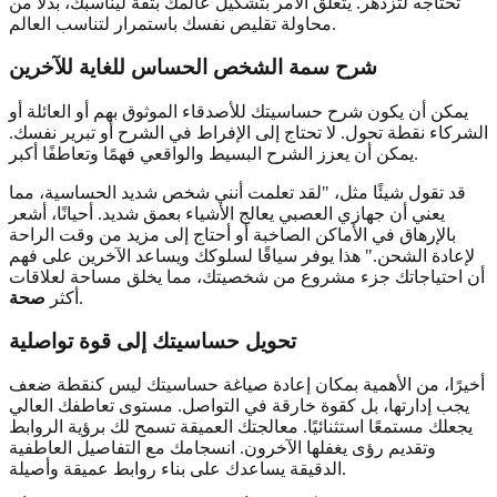
تحتاجه لتزدهر. يتعلق الأمر بتشكيل عالمك بثقة ليناسبك، بدلاً من
محاولة تقليص نفسك باستمرار لتناسب العالم.
شرح سمة الشخص الحساس للغاية للآخرين
يمكن أن يكون شرح حساسيتك للأصدقاء الموثوق بهم أو العائلة أو
الشركاء نقطة تحول. لا تحتاج إلى الإفراط في الشرح أو تبرير نفسك.
يمكن أن يعزز الشرح البسيط والواقعي فهمًا وتعاطفًا أكبر.
قد تقول شيئًا مثل، "لقد تعلمت أنني شخص شديد الحساسية، مما
يعني أن جهازي العصبي يعالج الأشياء بعمق شديد. أحيانًا، أشعر
بالإرهاق في الأماكن الصاخبة أو أحتاج إلى مزيد من وقت الراحة
لإعادة الشحن." هذا يوفر سياقًا لسلوكك ويساعد الآخرين على فهم
أن احتياجاتك جزء مشروع من شخصيتك، مما يخلق مساحة لعلاقات
.
أكثر
صحة
تحويل حساسيتك إلى قوة تواصلية
أخيرًا، من الأهمية بمكان إعادة صياغة حساسيتك ليس كنقطة ضعف
يجب إدارتها، بل كقوة خارقة في التواصل. مستوى تعاطفك العالي
يجعلك مستمعًا استثنائيًا. معالجتك العميقة تسمح لك برؤية الروابط
وتقديم رؤى يغفلها الآخرون. انسجامك مع التفاصيل العاطفية
الدقيقة يساعدك على بناء روابط عميقة وأصيلة.