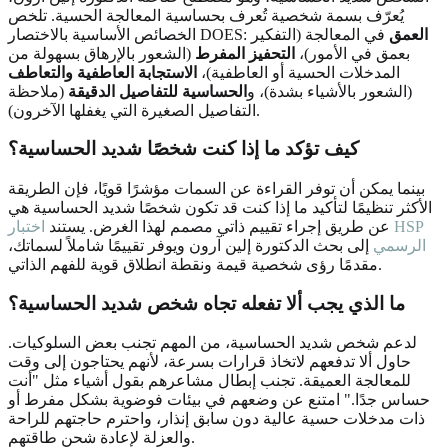
يُعرّف بسمة شخصية تُعرف بحساسية المعالجة الحسية. تلخص
العمق
في المعالجة (التفكير
الخصائص الأساسية بالاختصار DOES:
بعمق في الأمور)،
التحفيز المفرط
(الشعور بالإرهاق بسهولة من
المدخلات الحسية أو العاطفية)،
الاستجابة العاطفية والتعاطف
(الشعور بالأشياء بشدة)، و
الحساسية للتفاصيل الدقيقة
(ملاحظة
التفاصيل الصغيرة التي يغفلها الآخرون).
كيف تؤكد ما إذا كنت شخصًا شديد الحساسية؟
بينما يمكن أن توفر القراءة عن السمات مؤشرًا قويًا، فإن الطريقة
الأكثر تنظيمًا لتأكيد ما إذا كنت قد تكون شخصًا شديد الحساسية هي
عن طريق إجراء تقييم ذاتي مصمم لهذا الغرض. يستند
اختبار HSP
الرسمي
إلى بحث الدكتورة إلين آرون ويوفر تقييمًا شاملاً لسماتك،
مقدمًا رؤى شخصية قيمة ونقطة انطلاق قوية للفهم الذاتي.
ما الذي يجب ألا تفعله تجاه شخص شديد الحساسية؟
لدعم شخص شديد الحساسية، من المهم تجنب بعض السلوكيات.
حاول ألا تدفعهم لاتخاذ قرارات بسرعة، لأنهم يحتاجون إلى وقت
للمعالجة العميقة. تجنب إبطال مشاعرهم بقول أشياء مثل "أنت
حساس جدًا." امتنع عن وضعهم في بيئات فوضوية بشكل مفرط أو
ذات مدخلات حسية عالية دون سابق إنذار، واحترم حاجتهم للراحة
والعزلة لإعادة شحن طاقتهم.