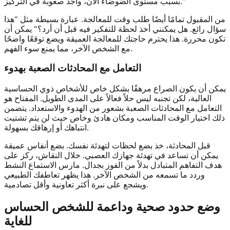
بسبب مستوى الضوضاء الآن، وأجد صعوبة في التركيز."
من المقبول تمامًا أيضًا طلب وقت للمعالجة. عبارة بسيطة مثل "هذا
سؤال رائع. هل يمكنني أخذ لحظة للتفكير فيه قبل أن أرد؟" يمكن أن
تكون محررة. هذا يحترم حاجتك للمعالجة العميقة ويضع توقعًا واضحًا
مع الشخص الآخر، مما يمنع سوء الفهم.
التعامل مع المحادثات الصعبة بهدوء
يمكن أن يكون الصراع مرهقًا بشكل خاص للأشخاص ذوي الحساسية
العالية، لكن تجنبه ليس حلاً فعالاً على المدى الطويل. المفتاح هو
التعامل مع المحادثات الصعبة بشعور من الهدوء والاستعداد. يتضمن
ذلك اختيار الوقت المناسب ومكان هادئ وخاص حيث لن يتم تشتيت
انتباهك أو إرهاقك بسهولة.
قبل المحادثة، خذ بضع لحظات لتهدئة نفسك. بضع أنفاس عميقة
يمكن أن تساعد في تهدئة جهازك العصبي. خلال النقاش، ركز على
هدف التفاهم المتبادل بدلاً من الفوز بجدال. مارس الاستماع النشط
وردد ما تسمعه من الشخص الآخر. هذا يظهر تعاطفك الطبيعي
ويشجع على نبرة أكثر تعاونية وأقل تصادمية.
وضع حدود صحية وداعمة للشخص الحساس
للغاية