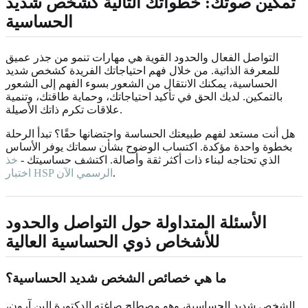
تمكين صوتك: خطواتك التالية كشخص شديد
الحساسية
التواصل الفعال والحدود القوية هي مهارات تنمو من جذر عميق
للمعرفة الذاتية. من خلال فهم احتياجاتك الفريدة كشخص شديد
الحساسية، يمكنك الانتقال من الشعور بسوء الفهم إلى الشعور
بالتمكين. لديك الحق في تأكيد احتياجاتك، وحماية طاقتك، وتنمية
علاقات تكرم ذاتك الأصيلة.
هل أنت مستعد لفهم طبيعتك الحساسة واحتضانها حقًا؟ تبدأ الرحلة
بخطوة واحدة مؤكدة. اكتساب الوضوح بشأن سماتك يوفر الأساس
الذي تحتاجه لبناء ذات أكثر ثقة وأصالة. اكتشف حساسيتك -
خذ
.
اختبار HSP الرسمي الآن
الأسئلة المتداولة حول التواصل والحدود
للأشخاص ذوي الحساسية العالية
ما هي خصائص الشخص شديد الحساسية؟
الشخص شديد الحساسية، وهو مصطلح صاغته الدكتورة إلين آرون،