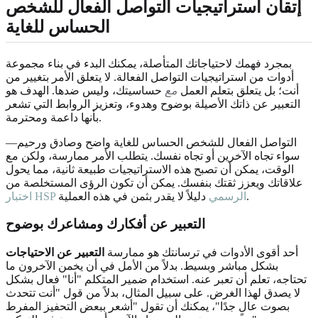
إتقان استراتيجيات التواصل الفعال للشخص
الحساس للغاية
بمجرد فهمك لاحتياجاتك المتأصلة، يمكنك البدء في بناء مجموعة
أدوات من استراتيجيات التواصل الفعالة. لا يتعلق الأمر بتغيير من
أنت؛ بل يتعلق بتعلم العمل
مع
حساسيتك، وليس ضدها. الهدف هو
التعبير عن ذاتك الأصيلة بوضوح وهدوء، وتعزيز الروابط التي تشعر
بأنها داعمة ومحترمة.
التواصل الفعال للشخص الحساس للغاية واضح وصادق ورحيم—
سواء تجاه الآخرين أو تجاه نفسك. يتطلب الأمر ممارسة، ولكن مع
الوقت، يمكن أن تصبح هذه الاستراتيجيات طبيعة ثانية، مما يحول
علاقاتك ويعزز ثقتك بنفسك. يمكن أن تكون الرؤى المستخلصة من
دليلاً لا يقدر بثمن في هذه العملية.
اختبار HSP الرسمي
التعبير عن أفكارك ومشاعرك بوضوح
أحد أقوى الأدوات في ترسانتك هو ممارسة
التعبير عن الاحتياجات
بشكل مباشر وبسيط. بدلاً من الأمل في أن يخمن الآخرون ما
تحتاجه، تعلم أن تعبر عنه. استخدام ضمير المتكلم "أنا" فعال بشكل
لا يصدق لهذا الغرض. على سبيل المثال، بدلاً من قول "أنت تتحدث
بصوت عالٍ جدًا"، يمكنك أن تقول "أشعر ببعض التحفيز المفرط