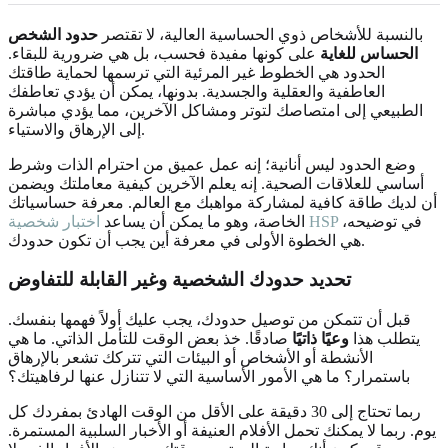
بالنسبة للأشخاص ذوي الحساسية العالية، لا تقتصر
حدود الشخص
الحساس للغاية
على كونها مفيدة فحسب، بل هي ضرورية للبقاء.
الحدود هي الخطوط غير المرئية التي ترسمها لحماية طاقتك
العاطفية والعقلية والجسدية. بدونها، يمكن أن يؤدي تعاطفك
الطبيعي إلى امتصاصك لتوتر ومشاكل الآخرين، مما يؤدي مباشرة
إلى الإرهاق والاستياء.
وضع الحدود ليس أنانية؛ إنه عمل عميق من احترام الذات وشرط
أساسي للعلاقات الصحية. إنه يعلم الآخرين كيفية معاملتك ويضمن
أن لديك طاقة كافية لمشاركة مواهبك مع العالم. معرفة حساسياتك
في توضيحه،
اختبار شخصية HSP
الخاصة، وهو ما يمكن أن يساعد
هي الخطوة الأولى في معرفة أين يجب أن تكون حدودك.
تحديد حدودك الشخصية وغير القابلة للتفاوض
قبل أن تتمكن من توصيل حدودك، يجب عليك أولاً فهمها بنفسك.
يتطلب هذا
وعيًا ذاتيًا
صادقًا. خذ بعض الوقت للتأمل الذاتي. ما هي
الأنشطة أو الأشخاص أو البيئات التي تتركك تشعر بالإرهاق
باستمرار؟ ما هي الأمور الأساسية التي لا تتنازل عنها لرفاهيتك؟
ربما تحتاج إلى 30 دقيقة على الأقل من الوقت الهادئ بمفردك كل
يوم. ربما لا يمكنك تحمل الأفلام العنيفة أو الأخبار السلبية المستمرة.