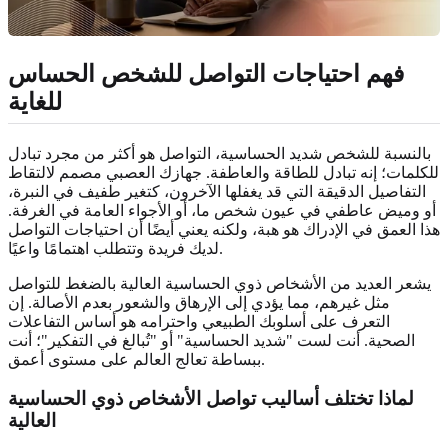
فهم احتياجات التواصل للشخص الحساس
للغاية
بالنسبة للشخص شديد الحساسية، التواصل هو أكثر من مجرد تبادل
للكلمات؛ إنه تبادل للطاقة والعاطفة. جهازك العصبي مصمم لالتقاط
التفاصيل الدقيقة التي قد يغفلها الآخرون، كتغير طفيف في النبرة،
أو وميض عاطفي في عيون شخص ما، أو الأجواء العامة في الغرفة.
هذا العمق في الإدراك هو هبة، ولكنه يعني أيضًا أن احتياجات التواصل
لديك فريدة وتتطلب اهتمامًا واعيًا.
يشعر العديد من الأشخاص ذوي الحساسية العالية بالضغط للتواصل
مثل غيرهم، مما يؤدي إلى الإرهاق والشعور بعدم الأصالة. إن
التعرف على أسلوبك الطبيعي واحترامه هو أساس التفاعلات
الصحية. أنت لست "شديد الحساسية" أو "تُبالغ في التفكير"؛ أنت
ببساطة تعالج العالم على مستوى أعمق.
لماذا تختلف أساليب تواصل الأشخاص ذوي الحساسية
العالية