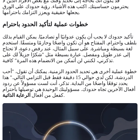
قد يكون أنك بحاجة إلى تحديد وقتك مع بعض الأفراد الذين لا
يحترمون حساسيتك. اكتب هذه الأشياء. رؤية حدودك على الورق
يجعلها حقيقية ويعزز التزامك باحترامها.
خطوات عملية لتأكيد الحدود باحترام
تأكيد حدودك لا يجب أن يكون عدوانيًا أو تصادميًا. يمكن القيام بذلك
بلطف واحترام. المفتاح هو أن تكون واضحًا وحازمًا ومتسقًا. استخدم
لغة بسيطة ومباشرة. على سبيل المثال، عند رفض دعوة، لا تحتاج
إلى عذر طويل ومفصل. عبارة بسيطة مثل "شكرًا جزيلاً لك على
تذكرني، لكنني لن أتمكن من الانضمام هذه المرة" كافية.
خطوة عملية أخرى هي تحديد الحدود الزمنية. يمكنك أن تقول، "أحب
الدردشة، لكن لدي حوالي 15 دقيقة فقط قبل التزامي التالي." هذا
يحدد توقعًا واضحًا من البداية. تذكر، أنت لست مسؤولاً عن ردود
أفعال الآخرين تجاه حدودك. مسؤوليتك الوحيدة هي توصيلها باحترام
.
كفعل من أفعال
الرعاية الذاتية