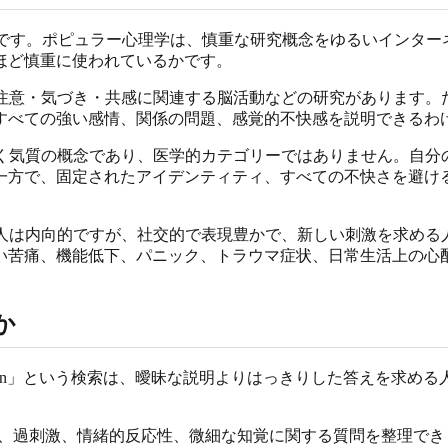
」という検索があるのは自然です。ポピュラー心理学は、慎重な研究概念をゆ
ほど慎重に使われているかです。
、注意・気づき・共感に関連する脳活動などの研究があります。だ
すべての強い感情、関係の問題、感覚的不快感を説明できるわ
づく気質の概念であり、医学的カテゴリーではありません。自
一方で、固定されたアイデンティティ、すべての不快さを避け
な人は内向的ですが、社交的で表現豊かで、新しい刺激を求める
い苦痛、機能低下、パニック、トラウマ症状、日常生活上の心
か
e person test Elaine Aron」という検索は、曖昧な説明より
受性、過刺激、情緒的反応性、微細な知覚に関する質問を整理で