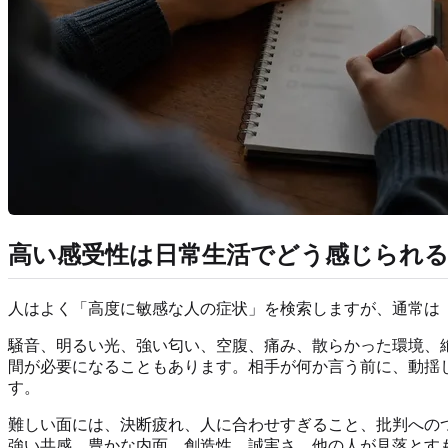
高い感受性は日常生活でどう感じられ
人はよく「高度に敏感な人の症状」を検索しますが、通常は「
騒音、明るい光、強い匂い、空腹、痛み、散らかった環境、
間が必要になることもあります。相手が何か言う前に、動揺
す。
難しい面には、決断疲れ、人に合わせすぎること、批判への
強い共感、豊かな内面、創造性、誠実さ、他の人が見落とす