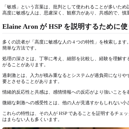
「敏感」という言葉は、批判として使われることが多いため誤
高度に敏感な人は、思慮深く、観察力があり、共感的で、慎
Elaine Aron が HSP を説明するために
多くの読者が「高度に敏感な人の 4 つの特性」を検索します。A
簡単な方法です。
処理の深さとは、丁寧に考え、細部を比較し、経験を理解する
がることがあります。
過刺激とは、入力が積み重なるとシステムが過負荷になりや
要とさせることがあります。
情緒的反応性と共感は、感情情報への反応がより強いことを
微細な刺激への感受性とは、他の人が見逃すかもしれない小
これらの特性は、その人が HSP であることを証明するチェ
はまらない人も多くいます。