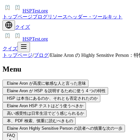
HSPTest.org
トップページ
ブログ
リソース
ヘッダー・ツールキット
クイズ
HSPTest.org
クイズ
トップページ
/
ブログ
/
Elaine Aron の Highly Sensiti
Menu
Elaine Aron が高度に敏感な人と言った意味
Elaine Aron が HSP を説明するために使う 4 つの特性
HSP は本当にあるのか、それとも否定されたのか
Elaine Aron HSP テストはどう使うべきか
高い感受性は日常生活でどう感じられるか
本、PDF 検索、慎重に読むべきもの
Elaine Aron Highly Sensitive Person の読者への慎重な次の一歩
FAQ