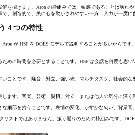
解を招きます。Aron の枠組みでは、敏感であることは壊れ
重で、創造的で、美に心を動かされやすい一方、入力が一度に
使う 4 つの特性
ron が HSP を DOES モデルで説明することが多いから
ために時間を必要とすることです。HSP は会話を何度も思
すいことです。騒音、対立、強い光、マルチタスク、社会的な
表します。音楽、芸術、親切、対立、または他人の気分に深く
さな細部を拾うことです。表情の変化、かすかな匂い、背景音
ックリストではありません。振り返りのための枠組みです。DO