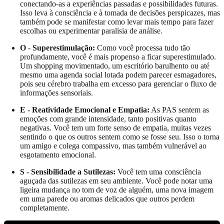
conectando-as a experiências passadas e possibilidades futuras.
Isso leva à consciência e à tomada de decisões perspicazes, mas
também pode se manifestar como levar mais tempo para fazer
escolhas ou experimentar paralisia de análise.
O - Superestimulação:
Como você processa tudo tão
profundamente, você é mais propenso a ficar superestimulado.
Um shopping movimentado, um escritório barulhento ou até
mesmo uma agenda social lotada podem parecer esmagadores,
pois seu cérebro trabalha em excesso para gerenciar o fluxo de
informações sensoriais.
E - Reatividade Emocional e Empatia:
As PAS sentem as
emoções com grande intensidade, tanto positivas quanto
negativas. Você tem um forte senso de empatia, muitas vezes
sentindo o que os outros sentem como se fosse seu. Isso o torna
um amigo e colega compassivo, mas também vulnerável ao
esgotamento emocional.
S - Sensibilidade a Sutilezas:
Você tem uma consciência
aguçada das sutilezas em seu ambiente. Você pode notar uma
ligeira mudança no tom de voz de alguém, uma nova imagem
em uma parede ou aromas delicados que outros perdem
completamente.