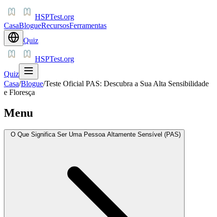
HSPTest.org
Casa
Blogue
Recursos
Ferramentas
Quiz
HSPTest.org
Quiz
Casa
/
Blogue
/
Teste Oficial PAS: Descubra a Sua Alta Sensibilidade
e Floresça
Menu
O Que Significa Ser Uma Pessoa Altamente Sensível (PAS)