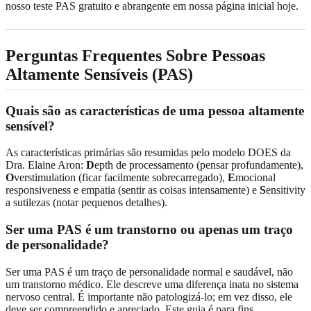
nosso teste PAS gratuito e abrangente em nossa página inicial hoje.
Perguntas Frequentes Sobre Pessoas
Altamente Sensíveis (PAS)
Quais são as características de uma pessoa altamente
sensível?
As características primárias são resumidas pelo modelo DOES da
Dra. Elaine Aron:
D
epth de processamento (pensar profundamente),
O
verstimulation (ficar facilmente sobrecarregado),
E
mocional
responsiveness e empatia (sentir as coisas intensamente) e
S
ensitivity
a sutilezas (notar pequenos detalhes).
Ser uma PAS é um transtorno ou apenas um traço
de personalidade?
Ser uma PAS é um traço de personalidade normal e saudável, não
um transtorno médico. Ele descreve uma diferença inata no sistema
nervoso central. É importante não patologizá-lo; em vez disso, ele
deve ser compreendido e apreciado. Este guia é para fins