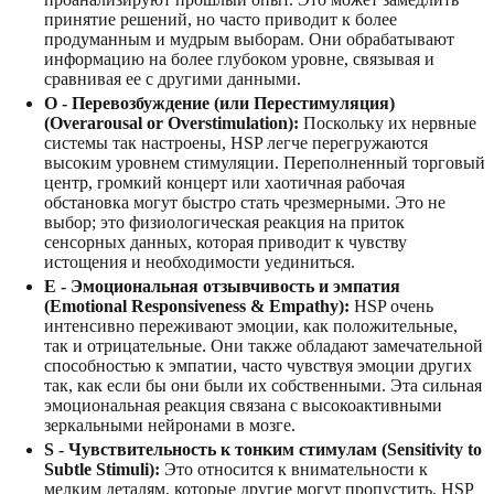
принятие решений, но часто приводит к более
продуманным и мудрым выборам. Они обрабатывают
информацию на более глубоком уровне, связывая и
сравнивая ее с другими данными.
O - Перевозбуждение (или Перестимуляция)
(Overarousal or Overstimulation):
Поскольку их нервные
системы так настроены, HSP легче перегружаются
высоким уровнем стимуляции. Переполненный торговый
центр, громкий концерт или хаотичная рабочая
обстановка могут быстро стать чрезмерными. Это не
выбор; это физиологическая реакция на приток
сенсорных данных, которая приводит к чувству
истощения и необходимости уединиться.
E - Эмоциональная отзывчивость и эмпатия
(Emotional Responsiveness & Empathy):
HSP очень
интенсивно переживают эмоции, как положительные,
так и отрицательные. Они также обладают замечательной
способностью к эмпатии, часто чувствуя эмоции других
так, как если бы они были их собственными. Эта сильная
эмоциональная реакция связана с высокоактивными
зеркальными нейронами в мозге.
S - Чувствительность к тонким стимулам (Sensitivity to
Subtle Stimuli):
Это относится к внимательности к
мелким деталям, которые другие могут пропустить. HSP