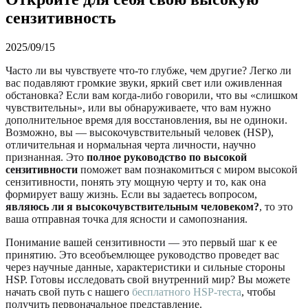
сензитивность
2025/09/15
Часто ли вы чувствуете что-то глубже, чем другие? Легко ли
вас подавляют громкие звуки, яркий свет или оживленная
обстановка? Если вам когда-либо говорили, что вы «слишком
чувствительны», или вы обнаруживаете, что вам нужно
дополнительное время для восстановления, вы не одиноки.
Возможно, вы — высокочувствительный человек (HSP),
отличительная и нормальная черта личности, научно
признанная. Это
полное руководство по высокой
сензитивности
поможет вам познакомиться с миром высокой
сензитивности, понять эту мощную черту и то, как она
формирует вашу жизнь. Если вы задаетесь вопросом,
являюсь ли я высокочувствительным человеком?
, то это
ваша отправная точка для ясности и самопознания.
Понимание вашей сензитивности — это первый шаг к ее
принятию. Это всеобъемлющее руководство проведет вас
через научные данные, характеристики и сильные стороны
HSP. Готовы исследовать свой внутренний мир? Вы можете
начать свой путь с нашего
бесплатного HSP-теста
, чтобы
получить первоначальное представление.