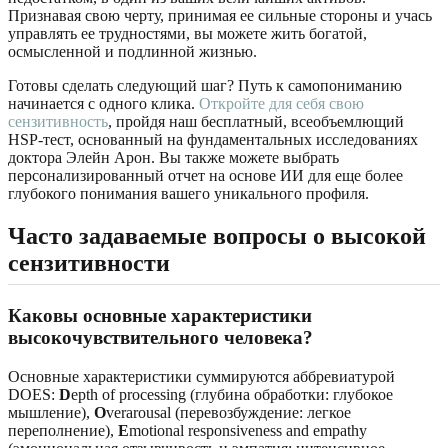
Признавая свою черту, принимая ее сильные стороны и учась
управлять ее трудностями, вы можете жить богатой,
осмысленной и подлинной жизнью.
Готовы сделать следующий шаг? Путь к самопониманию
начинается с одного клика.
Откройте для себя свою
сензитивность
, пройдя наш бесплатный, всеобъемлющий
HSP-тест, основанный на фундаментальных исследованиях
доктора Элейн Арон. Вы также можете выбрать
персонализированный отчет на основе ИИ для еще более
глубокого понимания вашего уникального профиля.
Часто задаваемые вопросы о высокой
сензитивности
Каковы основные характеристики
высокочувствительного человека?
Основные характеристики суммируются аббревиатурой
DOES:
D
epth of processing (глубина обработки: глубокое
мышление),
O
verarousal (перевозбуждение: легкое
переполнение),
E
motional responsiveness and empathy