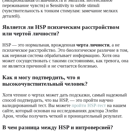
(эмоциональная отзывчивость и эмпатия: интенсивное
переживание чувств) и
S
ensitivity to subtle stimuli
(чувствительность к тонким стимулам: замечание мелких
деталей).
Является ли HSP психическим расстройством
или чертой личности?
HSP — это нормальная, врожденная
черта личности
, а не
психическое расстройство. Это биологическое различие в том,
как нервная система обрабатывает информацию. Хотя она
может сосуществовать с такими состояниями, как тревога, она
не является причиной и не считается болезнью.
Как я могу подтвердить, что я
высокочувствительный человек?
Хотя чтение о чертах может дать подсказки, самый надежный
способ подтвердить, что вы HSP, — это пройти научно
валидированный тест. Вы можете
пройти HSP-тест
на нашем
сайте, который основан на исследованиях доктора Элейн
Арон, чтобы получить четкий и проницательный результат.
В чем разница между HSP и интроверсией?