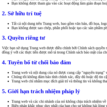
Bạn không được tham gia vào các hoạt động làm gián đoạn ho
2. Sở hữu trí tuệ
Tất cả nội dung trên Trang web, bao gồm văn bản, đồ họa, logo 
Bạn không được sao chép, phân phối hoặc tạo các sản phẩm ph
3. Quyền riêng tư
Việc bạn sử dụng Trang web được điều chỉnh bởi Chính sách quyền ri
đồng ý với các thực tiễn được mô tả trong Chính sách bảo mật của ch
4. Tuyên bố từ chối bảo đảm
Trang web và nội dung của nó được cung cấp "nguyên trạng" v
Chúng tôi không đảm bảo tính chính xác, đầy đủ hoặc độ tin c
Trang web chỉ nhằm mục đích giải trí và thông tin và không th
5. Giới hạn trách nhiệm pháp lý
Trang web và các chi nhánh của nó không chịu trách nhiệm về bấ
Biện pháp khắc phục duy nhất của bạn cho sự không hài lòng 