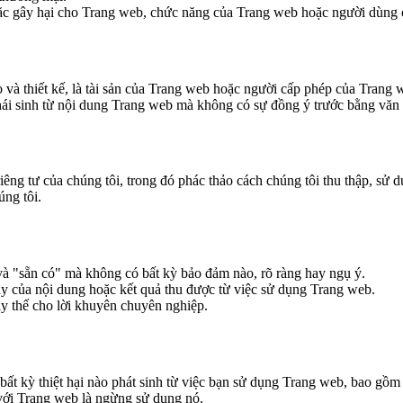
ặc gây hại cho Trang web, chức năng của Trang web hoặc người dùng
và thiết kế, là tài sản của Trang web hoặc người cấp phép của Trang we
ái sinh từ nội dung Trang web mà không có sự đồng ý trước bằng văn
êng tư của chúng tôi, trong đó phác thảo cách chúng tôi thu thập, sử 
úng tôi.
à "sẵn có" mà không có bất kỳ bảo đảm nào, rõ ràng hay ngụ ý.
ậy của nội dung hoặc kết quả thu được từ việc sử dụng Trang web.
ay thế cho lời khuyên chuyên nghiệp.
t kỳ thiệt hại nào phát sinh từ việc bạn sử dụng Trang web, bao gồm cá
với Trang web là ngừng sử dụng nó.