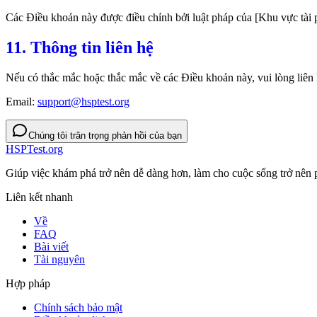
Các Điều khoản này được điều chỉnh bởi luật pháp của [Khu vực tài p
11. Thông tin liên hệ
Nếu có thắc mắc hoặc thắc mắc về các Điều khoản này, vui lòng liên h
Email:
support@hsptest.org
Chúng tôi trân trọng phản hồi của bạn
HSPTest.org
Giúp việc khám phá trở nên dễ dàng hơn, làm cho cuộc sống trở nên
Liên kết nhanh
Về
FAQ
Bài viết
Tài nguyên
Hợp pháp
Chính sách bảo mật