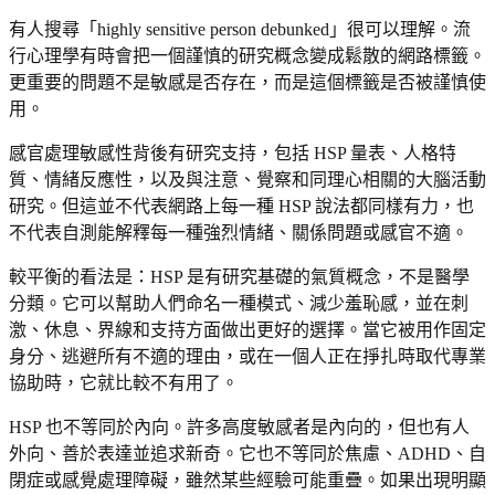
有人搜尋「highly sensitive person debunked」很可以理解。流
行心理學有時會把一個謹慎的研究概念變成鬆散的網路標籤。
更重要的問題不是敏感是否存在，而是這個標籤是否被謹慎使
用。
感官處理敏感性背後有研究支持，包括 HSP 量表、人格特
質、情緒反應性，以及與注意、覺察和同理心相關的大腦活動
研究。但這並不代表網路上每一種 HSP 說法都同樣有力，也
不代表自測能解釋每一種強烈情緒、關係問題或感官不適。
較平衡的看法是：HSP 是有研究基礎的氣質概念，不是醫學
分類。它可以幫助人們命名一種模式、減少羞恥感，並在刺
激、休息、界線和支持方面做出更好的選擇。當它被用作固定
身分、逃避所有不適的理由，或在一個人正在掙扎時取代專業
協助時，它就比較不有用了。
HSP 也不等同於內向。許多高度敏感者是內向的，但也有人
外向、善於表達並追求新奇。它也不等同於焦慮、ADHD、自
閉症或感覺處理障礙，雖然某些經驗可能重疊。如果出現明顯