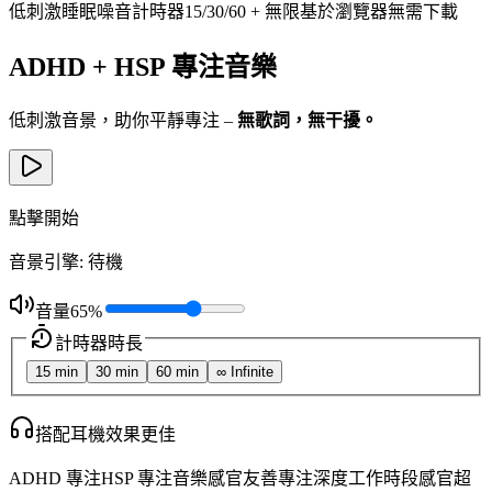
低刺激
睡眠噪音計時器
15/30/60 + 無限
基於瀏覽器
無需下載
ADHD + HSP 專注音樂
低刺激音景，助你平靜專注 –
無歌詞，無干擾。
點擊開始
音景引擎
:
待機
音量
65
%
計時器時長
15
min
30
min
60
min
∞ Infinite
搭配耳機效果更佳
ADHD 專注
HSP 專注音樂
感官友善專注
深度工作時段
感官超