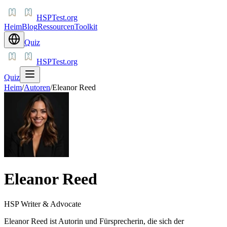
HSPTest.org
Heim
Blog
Ressourcen
Toolkit
Quiz
HSPTest.org
Quiz
Heim
/
Autoren
/
Eleanor Reed
Eleanor Reed
HSP Writer & Advocate
Eleanor Reed ist Autorin und Fürsprecherin, die sich der