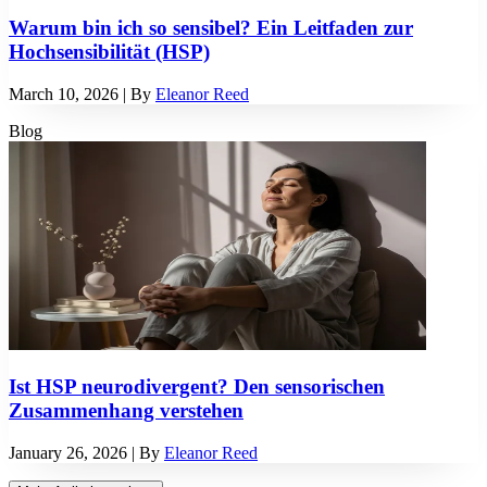
Warum bin ich so sensibel? Ein Leitfaden zur
Hochsensibilität (HSP)
March 10, 2026
| By
Eleanor Reed
Blog
Ist HSP neurodivergent? Den sensorischen
Zusammenhang verstehen
January 26, 2026
| By
Eleanor Reed