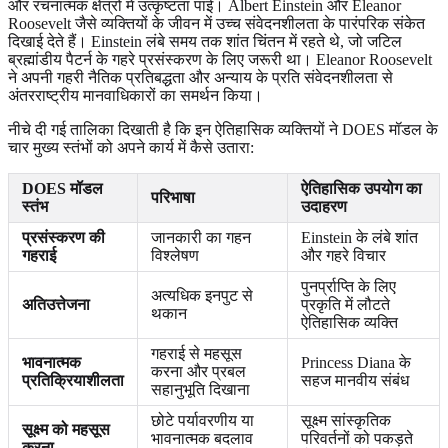
और रचनात्मक क्षेत्रों में उत्कृष्टता पाई। Albert Einstein और Eleanor
Roosevelt जैसे व्यक्तियों के जीवन में उच्च संवेदनशीलता के पारंपरिक संकेत
दिखाई देते हैं। Einstein लंबे समय तक शांत चिंतन में रहते थे, जो जटिल
ब्रह्मांडीय पैटर्न के गहरे प्रसंस्करण के लिए जरूरी था। Eleanor Roosevelt
ने अपनी गहरी नैतिक प्रतिबद्धता और अन्याय के प्रति संवेदनशीलता से
अंतरराष्ट्रीय मानवाधिकारों का समर्थन किया।
नीचे दी गई तालिका दिखाती है कि इन ऐतिहासिक व्यक्तियों ने DOES मॉडल के
चार मुख्य स्तंभों को अपने कार्य में कैसे उतारा:
DOES मॉडल
ऐतिहासिक उपयोग का
परिभाषा
स्तंभ
उदाहरण
प्रसंस्करण की
जानकारी का गहन
Einstein के लंबे शांत
गहराई
विश्लेषण
और गहरे विचार
पुनर्प्राप्ति के लिए
अत्यधिक इनपुट से
अतिउत्तेजना
प्रकृति में लौटते
थकान
ऐतिहासिक व्यक्ति
गहराई से महसूस
भावनात्मक
Princess Diana के
करना और प्रबल
प्रतिक्रियाशीलता
सहज मानवीय संबंध
सहानुभूति दिखाना
छोटे पर्यावरणीय या
सूक्ष्म सांस्कृतिक
सूक्ष्म को महसूस
भावनात्मक बदलाव
परिवर्तनों को पकड़ते
करना