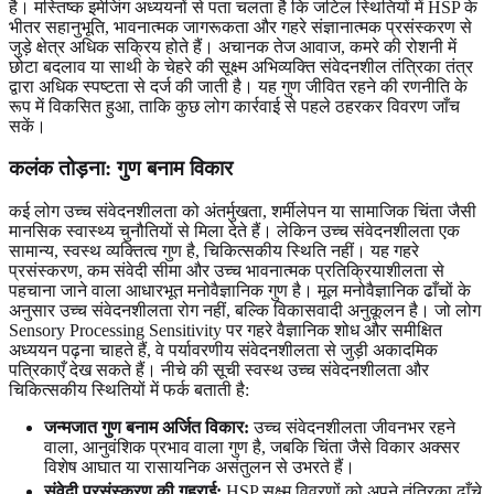
है। मस्तिष्क इमेजिंग अध्ययनों से पता चलता है कि जटिल स्थितियों में HSP के
भीतर सहानुभूति, भावनात्मक जागरूकता और गहरे संज्ञानात्मक प्रसंस्करण से
जुड़े क्षेत्र अधिक सक्रिय होते हैं। अचानक तेज आवाज, कमरे की रोशनी में
छोटा बदलाव या साथी के चेहरे की सूक्ष्म अभिव्यक्ति संवेदनशील तंत्रिका तंत्र
द्वारा अधिक स्पष्टता से दर्ज की जाती है। यह गुण जीवित रहने की रणनीति के
रूप में विकसित हुआ, ताकि कुछ लोग कार्रवाई से पहले ठहरकर विवरण जाँच
सकें।
कलंक तोड़ना: गुण बनाम विकार
कई लोग उच्च संवेदनशीलता को अंतर्मुखता, शर्मीलेपन या सामाजिक चिंता जैसी
मानसिक स्वास्थ्य चुनौतियों से मिला देते हैं। लेकिन उच्च संवेदनशीलता एक
सामान्य, स्वस्थ व्यक्तित्व गुण है, चिकित्सकीय स्थिति नहीं। यह गहरे
प्रसंस्करण, कम संवेदी सीमा और उच्च भावनात्मक प्रतिक्रियाशीलता से
पहचाना जाने वाला आधारभूत मनोवैज्ञानिक गुण है। मूल मनोवैज्ञानिक ढाँचों के
अनुसार उच्च संवेदनशीलता रोग नहीं, बल्कि विकासवादी अनुकूलन है। जो लोग
Sensory Processing Sensitivity पर गहरे वैज्ञानिक शोध और समीक्षित
अध्ययन पढ़ना चाहते हैं, वे पर्यावरणीय संवेदनशीलता से जुड़ी अकादमिक
पत्रिकाएँ देख सकते हैं। नीचे की सूची स्वस्थ उच्च संवेदनशीलता और
चिकित्सकीय स्थितियों में फर्क बताती है:
जन्मजात गुण बनाम अर्जित विकार:
उच्च संवेदनशीलता जीवनभर रहने
वाला, आनुवंशिक प्रभाव वाला गुण है, जबकि चिंता जैसे विकार अक्सर
विशेष आघात या रासायनिक असंतुलन से उभरते हैं।
संवेदी प्रसंस्करण की गहराई:
HSP सूक्ष्म विवरणों को अपने तंत्रिका ढाँचे