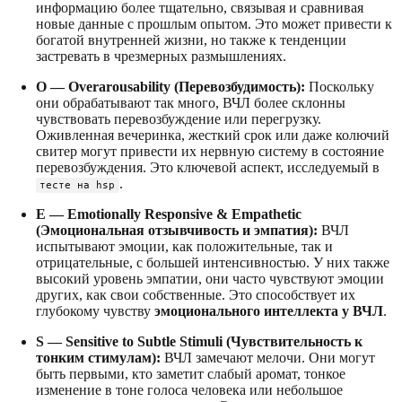
информацию более тщательно, связывая и сравнивая
новые данные с прошлым опытом. Это может привести к
богатой внутренней жизни, но также к тенденции
застревать в чрезмерных размышлениях.
O — Overarousability (Перевозбудимость):
Поскольку
они обрабатывают так много, ВЧЛ более склонны
чувствовать перевозбуждение или перегрузку.
Оживленная вечеринка, жесткий срок или даже колючий
свитер могут привести их нервную систему в состояние
перевозбуждения. Это ключевой аспект, исследуемый в
.
тесте на hsp
E — Emotionally Responsive & Empathetic
(Эмоциональная отзывчивость и эмпатия):
ВЧЛ
испытывают эмоции, как положительные, так и
отрицательные, с большей интенсивностью. У них также
высокий уровень эмпатии, они часто чувствуют эмоции
других, как свои собственные. Это способствует их
глубокому чувству
эмоционального интеллекта у ВЧЛ
.
S — Sensitive to Subtle Stimuli (Чувствительность к
тонким стимулам):
ВЧЛ замечают мелочи. Они могут
быть первыми, кто заметит слабый аромат, тонкое
изменение в тоне голоса человека или небольшое