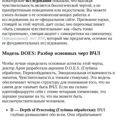
новаторские
исследования
показали, что высокая
чувствительность является биологической чертой, а не
приобретенным поведением или недостатком. Вы можете
узнать больше о ее основополагающих работах и
исследованиях на ее официальном сайте. Признание науки,
стоящей за этой чертой, дает силы; оно переосмысливает
«быть слишком чувствительным» как «быть тонко
настроенным», смещая акцент с самокритики на самооценку.
Официальный тест HSP
, который мы предлагаем, основан на
ее фундаментальных исследованиях.
Модель DOES: Разбор основных черт ВЧЛ
Чтобы лучше определить основные аспекты этой черты,
доктор Арон разработала акроним D.O.E.S. (Глубина
обработки, Перевозбудимость, Эмоциональная отзывчивость и
эмпатия, Чувствительность к тонким стимулам). Эта модель
обеспечивает четкую структуру для понимания того, что на
самом деле означает быть ВЧЛ. Если вы сильно
идентифицируете себя с этими четырьмя элементами, это
хорошее указание на то, что вы можете быть
высокочувствительным человеком.
D — Depth of Processing (Глубина обработки):
ВЧЛ
глубоко размышляют обо всем. Они обрабатывают