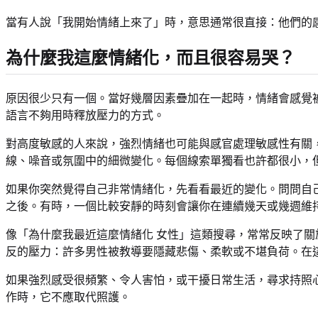
當有人說「我開始情緒上來了」時，意思通常很直接：他們的
為什麼我這麼情緒化，而且很容易哭？
原因很少只有一個。當好幾層因素疊加在一起時，情緒會感覺
語言不夠用時釋放壓力的方式。
對高度敏感的人來說，強烈情緒也可能與感官處理敏感性有關，
線、噪音或氛圍中的細微變化。每個線索單獨看也許都很小，
如果你突然覺得自己非常情緒化，先看看最近的變化。問問自
之後。有時，一個比較安靜的時刻會讓你在連續幾天或幾週維
像「為什麼我最近這麼情緒化 女性」這類搜尋，常常反映了
反的壓力：許多男性被教導要隱藏悲傷、柔軟或不堪負荷。在
如果強烈感受很頻繁、令人害怕，或干擾日常生活，尋求持照
作時，它不應取代照護。