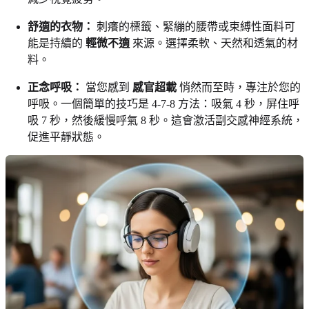
舒適的衣物：
刺癢的標籤、緊繃的腰帶或束縛性面料可
能是持續的
輕微不適
來源。選擇柔軟、天然和透氣的材
料。
正念呼吸：
當您感到
感官超載
悄然而至時，專注於您的
呼吸。一個簡單的技巧是 4-7-8 方法：吸氣 4 秒，屏住呼
吸 7 秒，然後緩慢呼氣 8 秒。這會激活副交感神經系統，
促進平靜狀態。