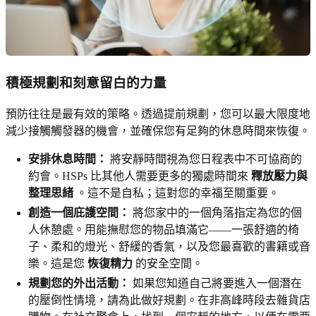
積極規劃和
刻意留白
的力量
預防往往是最有效的策略。透過提前規劃，您可以最大限度地
減少接觸觸發器的機會，並確保您有足夠的休息時間來恢復。
安排休息時間：
將安靜時間視為您日程表中不可協商的
約會。HSPs 比其他人需要更多的獨處時間來
釋放壓力與
整理思緒
。這不是自私；這對您的幸福至關重要。
創造一個庇護空間：
將您家中的一個角落指定為您的個
人休憩處。用能撫慰您的物品填滿它——一張舒適的椅
子、柔和的燈光、舒緩的香氣，以及您最喜歡的書籍或音
樂。這是您
恢復精力
的安全空間。
規劃您的外出活動：
如果您知道自己將要進入一個潛在
的壓倒性情境，請為此做好規劃。在非高峰時段去雜貨店