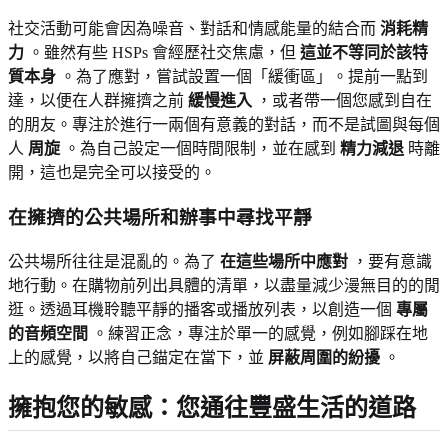
社交活動可能會因為噪音、對話和情感能量的結合而
消耗精
力
。雖然有些 HSPs 會經歷社交焦慮，但
這並不等同於該特
質本身
。為了應對，嘗試設置一個「緩衝區」。提前一點到
達，以便在人群擁擠之前
緩慢進入
，或者帶一個您感到自在
的朋友。專注於進行一兩個有意義的對話，而不是試圖與每個
人
周旋
。為自己設定一個時間限制，並在感到
精力減退
時離
開，這也是完全可以接受的。
在擁擠的公共場所和辦事中尋找平靜
公共場所往往是混亂的。為了
在這些場所中應對
，要有意識
地行動。在購物前列出具體的清單，以盡量減少漫無目的的閒
逛。透過耳機聆聽平靜的播客或播放列表，以創造一個
專屬
的音頻空間
。練習正念，專注於單一的感覺，例如腳踩在地
上的感覺，以將自己錨定在當下，並
屏蔽周圍的紛擾
。
擁抱您的敏感：您通往豐盛生活的道路