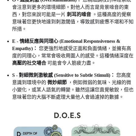
會注意到更多的環境細節。對他人而言是背景噪音的東
西，對您來說可能是一片
刺耳的噪音
。這種高度的覺察
意味著您更快地達到刺激閾值，導致感到疲憊不堪和不知
所措。
E - 情緒反應與同理心 (Emotional Responsiveness &
Empathy)：
您更強烈地感受正面和負面情緒，並擁有高
度的同理心，常常會吸收周圍人的感受。這種情緒深度在
高壓的社交場合
可能會令人筋疲力盡。
S - 對細微刺激敏感 (Sensitive to Subtle Stimuli)：
您高度
意識到環境中的
微妙細節
，例如微弱的氣味、光線的微
小變化，或某人語氣的轉變。雖然這讓您直覺敏銳，但也
意味著您的大腦不斷處理大量他人會過濾掉的數據。