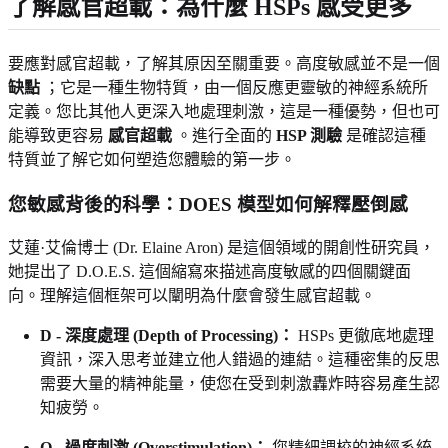
了解感官超載：為什麼 HSPs 感受更多
要應對感官超載，了解其原因至關重要。高度敏感並不是一個
缺點
；它是一種生物特質，由一個反應更靈敏的神經系統所
定義。您比其他人更深入地處理刺激，這是一種優勢，但也可
能導致更容易
感官超載
。進行全面的
HSP 測驗
是確認這種
特質並了解它如何塑造您體驗的第一步。
您敏感背後的科學：DOES 模型如何解釋壓倒感
艾蓮·艾倫博士 (Dr. Elaine Aron) 是這個領域的開創性研究員，
她提出了 D.O.E.S. 這個縮寫來描述高度敏感的四個關鍵面
向。理解這個框架可以闡明為什麼會發生感官超載。
D - 深度處理 (Depth of Processing)：
HSPs 更徹底地處理
資訊，深入思考並建立他人錯過的連結。這種密集的反思
需要大量的精神能量，使您在受到刺激轟炸時容易產生認
知疲勞。
O - 過度刺激 (Overstimulation)：
您精細調校的神經系統