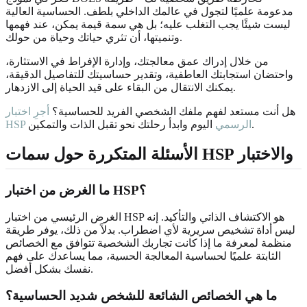
مدعومة علميًا لتجول في عالمك الداخلي بلطف. الحساسية العالية
ليست شيئًا يجب التغلب عليه؛ بل هي سمة قيمة يمكن، عند فهمها
وتنميتها، أن تثري حياتك وحياة من حولك.
من خلال إدراك عمق معالجتك، وإدارة الإفراط في الاستثارة،
واحتضان استجابتك العاطفية، وتقدير حساسيتك للتفاصيل الدقيقة،
يمكنك الانتقال من البقاء على قيد الحياة إلى الازدهار.
هل أنت مستعد لفهم ملفك الشخصي الفريد للحساسية؟
أجرِ اختبار
اليوم وابدأ رحلتك نحو تقبل الذات والتمكين.
HSP الرسمي
الأسئلة المتكررة حول سمات HSP والاختبار
ما الغرض من اختبار HSP؟
الغرض الرئيسي من اختبار HSP هو الاكتشاف الذاتي والتأكيد. إنه
ليس أداة تشخيص سريرية لأي اضطراب. بدلاً من ذلك، يوفر طريقة
منظمة لمعرفة ما إذا كانت تجاربك الشخصية تتوافق مع الخصائص
الثابتة علميًا لحساسية المعالجة الحسية، مما يساعدك على فهم
نفسك بشكل أفضل.
ما هي الخصائص الشائعة للشخص شديد الحساسية؟