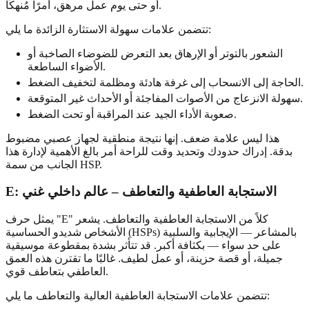
أو حتى يوم عمل مرهق، أمرًا مُنهكًا.
تتضمن علامات سهولة الاستثارة الزائدة ما يلي:
الشعور بالتوتر أو الإرهاق بعد التعرض للضوضاء الصاخبة أو
الأضواء الساطعة.
الحاجة إلى الانسحاب إلى غرفة هادئة ومظلمة لتخفيف الضغط.
سهولة الانزعاج من الأصوات المفاجئة أو الأحداث غير المتوقعة.
صعوبة الأداء الجيد عند المراقبة أو تحت الضغط.
هذا ليس علامة ضعف. إنها نتيجة منطقية لجهاز عصبي مضبوط
بدقة. إدراك حدودك وتحديد وقت للراحة أمر بالغ الأهمية لإدارة هذا
الجانب من سمة HSP.
E: الاستجابة العاطفية والتعاطف – عالم داخلي غني
يمثل حرف "E" كلاً من الاستجابة العاطفية والتعاطف. يشعر
الأشخاص شديدو الحساسية (HSPs) بالمشاعر — الإيجابية والسلبية
على حد سواء — بكثافة أكبر. قد تتأثر بشدة بمقطوعة موسيقية
جميلة، أو قصة حزينة، أو عمل لطيف. غالبًا ما تقترن هذه العمق
العاطفي بتعاطف قوي.
تتضمن علامات الاستجابة العاطفية العالية والتعاطف ما يلي: