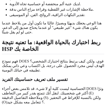
لديك عتبة ألم منخفضة أو حساسية تجاه الأدوية.
ملاحظة الإشارات غير اللفظية وقراءة مزاج الناس بدقة.
تقدير النكهات الراقية، الروائح، الفن، أو الموسيقى.
هذا الوعي يجعلك بديهيًا وبصيرًا. غالبًا ما تكون أول من يلاحظ عندما
يكون هناك شيء "غير طبيعي" أو عندما يحتاج صديق إلى الدعم،
حتى لو لم يقل شيئًا.
ربط اختبارك بالحياة الواقعية: ما تعنيه نتيجة
HSP الخاصة بك
فهم نموذج DOES قوي، ولكن كيف يرتبط بنتائج اختبارك الشخصي؟
الهدف ليس مجرد الحصول على درجة، بل اكتساب وعي ذاتي يمكنك
تطبيقه في حياتك اليومية.
تفسير ملف تعريف حساسيتك الفريد
الحساسية ليست كلية أو لا شيء. قد تلامس بعض أجزاء DOES وترًا
أكثر في شخصيتك. لنقل أنك تتمتع بقدر كبير من التعاطف (E)
وملاحظة التفاصيل الدقيقة (S). ولكن بالنسبة للإفراط في التحفيز
(O)؟ تتعامل معه بشكل جيد.