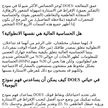
تُوجز الخصائص الأكثر شيوعًا في نموذج DOES: عمق المعالجة
(التفكير بعمق)، الإفراط في الاستثارة (سهولة الشعور بالإرهاق)،
الاستجابة العاطفية والتعاطف (الشعور بقوة)، والحساسية
للمحفزات الدقيقة (ملاحظة التفاصيل). من المرجح أن يكون
الشخص HSP إذا أظهر جميع هذه السمات الأربع.
هل الحساسية العالية هي نفسها الانطوائية؟
لا، إنهما صفتان مختلفتان، على الرغم من أنهما قد تتداخلان.
الانطوائية تتعلق بمصدر طاقتك (من خلال قضاء الوقت بمفردك)،
بينما الحساسية العالية تتعلق بكيفية معالجة جهازك العصبي
للمعلومات. تُظهر الأبحاث أن حوالي 70% من الأشخاص شديدي
الحساسية (HSPs) هم انطوائيون، ولكن هذا يعني أن 30% منهم
بشكل ملحوظ هم منفتحون يستمتعون بالمشاركة الاجتماعية
ولكنهم قد يصبحون مع ذلك مُفرطي الاستثارة بسببها.
كيف يمكن أن يساعدني فهم نموذج DOES في حياتي
اليومية؟
يساعدك فهم نموذج DOES على تحديد احتياجاتك ونقاط قوتك.
يمكنه تمكينك من وضع حدود أفضل لتجنب الإفراط في الاستثارة
(O)، وتقدير تفكيرك العميق وحدسك (D, S)، ورؤية عمقك العاطفي