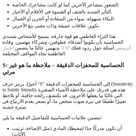
الشعور بمشاعر الآخرين كما لو كانت مشاعرك الخاصة.
التأثر الشديد بالعنف أو القسوة في الأفلام أو الأخبار.
البكاء بسهولة، سواء من السعادة أو الحزن أو الجمال.
تكوين علاقات عميقة وذات معنى مع الآخرين.
هذا الثراء العاطفي هو قوة خارقة. يسمح للأشخاص شديدي
الحساسية بأن يكونوا أصدقاء عطوفين، وشركاء مهتمين، وقادة
اختبار HSP الرسمي
أسئلة حول ردود فعلك
بديهيين. غالبًا ما يتضمن
العاطفية تجاه المواقف المختلفة.
S: الحساسية للمحفزات الدقيقة – ملاحظة ما هو غير
مرئي
أخيرًا، يرمز حرف "S" إلى الحساسية للمحفزات الدقيقة (Sensitivity
to Subtle Stimuli). هذه هي قدرتك على ملاحظة الأشياء الصغيرة
التي غالبًا ما يغفلها الآخرون. قد تكتشف رائحة خافتة، أو تلاحظ
تغييرًا طفيفًا في نبرة صوت شخص ما، أو تشعر بعدم الارتياح في
سترة خشنة.
تتضمن علامات الحساسية للتفاصيل الدقيقة ما يلي:
أن تكون مدركًا جدًا لمحيطك المادي (مثل الإضاءة، ترتيب
الأثاث).