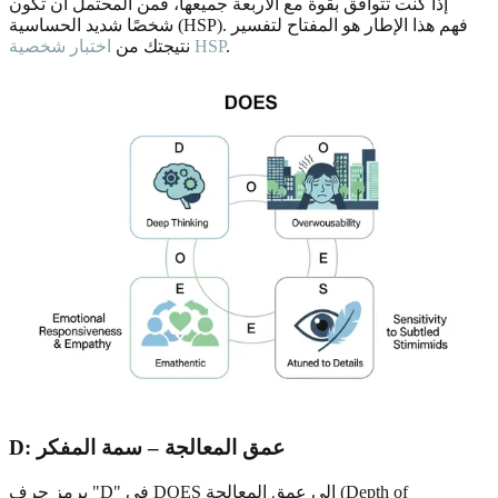
إذا كنت تتوافق بقوة مع الأربعة جميعها، فمن المحتمل أن تكون
شخصًا شديد الحساسية (HSP). فهم هذا الإطار هو المفتاح لتفسير
.
اختبار شخصية HSP
نتيجتك من
D: عمق المعالجة – سمة المفكر
يرمز حرف "D" في DOES إلى عمق المعالجة (Depth of