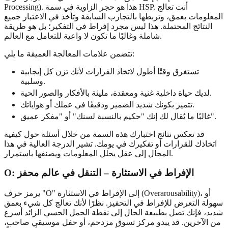
Processing). هذا هو حجر الزاوية في سمة HSP. أنت تعالج
المعلومات بعمق، وتربطها بالتجارب السابقة وتأخذ في الاعتبار جميع
النتائج المحتملة. هذا ليس مجرد إفراط في التفكير؛ بل هو طريقة
شاملة وغالبًا ما تكون لا واعية للتعامل مع العالم.
تتضمن علامات المعالجة العميقة ما يلي:
تستغرق وقتًا أطول لاتخاذ القرارات لأنك تزن كل إيجابية
وسلبية.
لديك حياة داخلية غنية ومعقدة، مليئة بالأفكار والصور الحية.
تتميز بكونك شديد الضمير ودقيقًا في عملك أو هواياتك.
غالبًا ما يُقال لك إنك "حكيم بالنسبة لسنك" أو "مفكر عميق".
قد تعكس نتائج اختبارك هذه السمة من خلال أسئلة حول كيفية
اتخاذك للقرارات أو تفكيرك في يومك. تشير الدرجة العالية في هذا
المجال إلى عقل يحلل المعلومات ويصنفها باستمرار.
O: الإفراط في الاستثارة – التنقل في عالم محفز
يرمز حرف "O" إلى الإفراط في الاستثارة (Overarousability)، أو
سهولة التعرض للإفراط في التحفيز. نظرًا لأنك تعالج كل شيء بعمق
شديد، فإنك تصل بطبيعة الحال إلى نقطة الحمل الحسي الزائد أسرع
من الآخرين. قد يبدو مركز تسوق مزدحم، أو حفل موسيقي صاخب،