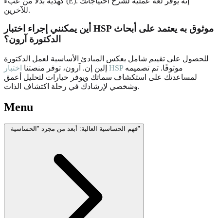
كهدية بدلاً من عبء (E). إنه يوفر لغة عملية لشرح احتياجاتك
للآخرين.
أين يمكنني إجراء اختبار HSP موثوق به يعتمد على أبحاث
الدكتورة آرون؟
للحصول على تقييم شامل يعكس المبادئ الأساسية لعمل الدكتورة
موثوقًا. تم تصميمه
اختبار HSP
إلين إن. آرون، توفر منصتنا
لمساعدتك على استكشاف سماتك ويوفر خيارات لتحليل أعمق
وشخصي لإرشادك في رحلة اكتشاف الذات.
Menu
فهم الحساسية العالية: أبعد من مجرد "الحساسية"