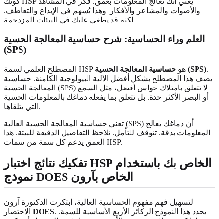
كونك HSP يعني أنك تعالج المعلومات بعمق. فكر في المشاهد
والأصوات والمشاعر والأفكار. وهذا يُسهم في الإبداع والتعاطف.
لكنه قد يطغى عليك في البيئات المزدحمة.
العلم وراء الحساسية: شرح حساسية المعالجة الحسية
(SPS)
.
حساسية المعالجة الحسية (SPS)
المصطلح العلمي لسمة HSP هو
يصف هذا المصطلح بشكل أفضل الآلية البيولوجية الكامنة. حساسية
المعالجة الحسية (SPS) لا تتعلق بامتلاك حواس أفضل، مثل السمع
أو البصر الأكثر حدة. بل تتعلق بما يفعله دماغك بالمعلومات الحسية
التي يتلقاها.
تعني حساسية المعالجة الحسية العالية (SPS) أن دماغك يعالج
المعلومات بدقة. تتوقف للتأمل. تلاحظ التفاصيل الدقيقة للبيئة. هذا
العمق يدعم كل سمة من سمات HSP.
تفكيك نتائج اختبار HSP الخاص بك باستخدام
نموذج DOES الخاص بآرون
لتسهيل فهم مفهوم الحساسية العالية، ابتكرت الدكتورة آرون
. يحدد هذا النموذج الركائز الأربع الأساسية للسمة.
DOES
الاختصار