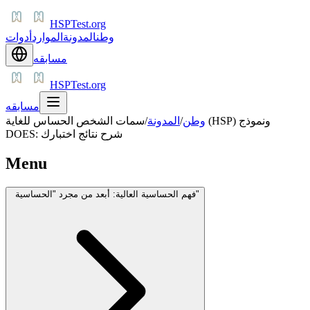
HSPTest.org
وطن
المدونة
الموارد
أدوات
مسابقه
HSPTest.org
مسابقه
وطن
/
المدونة
/
سمات الشخص الحساس للغاية (HSP) ونموذج
DOES: شرح نتائج اختبارك
Menu
فهم الحساسية العالية: أبعد من مجرد "الحساسية"