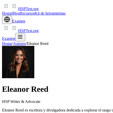
HSPTest.org
Hogar
Blog
Recursos
Kit de herramientas
Examen
HSPTest.org
Examen
Hogar
/
Autores
/
Eleanor Reed
Eleanor Reed
HSP Writer & Advocate
Eleanor Reed es escritora y divulgadora dedicada a explorar el rasgo d