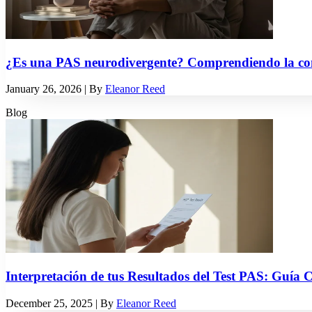
¿Es una PAS neurodivergente? Comprendiendo la con
January 26, 2026
| By
Eleanor Reed
Blog
Interpretación de tus Resultados del Test PAS: Guía
December 25, 2025
| By
Eleanor Reed