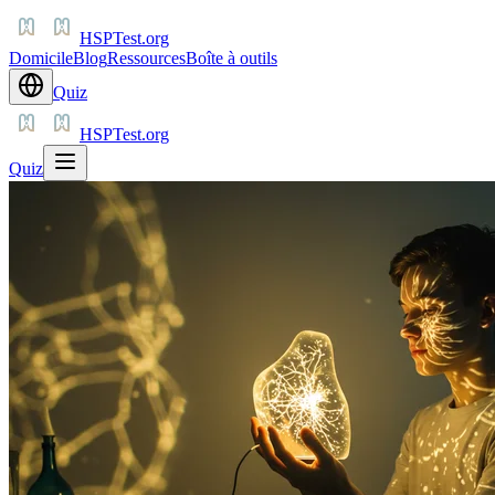
HSPTest.org
Domicile
Blog
Ressources
Boîte à outils
Quiz
HSPTest.org
Quiz