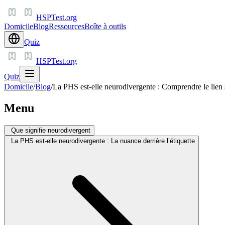
HSPTest.org
Domicile
Blog
Ressources
Boîte à outils
Quiz
HSPTest.org
Quiz
Domicile
/
Blog
/
La PHS est-elle neurodivergente : Comprendre le lien 
Menu
Que signifie neurodivergent
La PHS est-elle neurodivergente : La nuance derrière l’étiquette