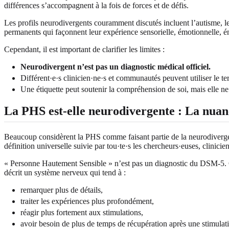
différences s’accompagnent à la fois de forces et de défis.
Les profils neurodivergents couramment discutés incluent l’autisme, le 
permanents qui façonnent leur expérience sensorielle, émotionnelle, én
Cependant, il est important de clarifier les limites :
Neurodivergent n’est pas un diagnostic médical officiel.
Différent·e·s clinicien·ne·s et communautés peuvent utiliser le t
Une étiquette peut soutenir la compréhension de soi, mais elle ne
La PHS est-elle neurodivergente : La nuanc
Beaucoup considèrent la PHS comme faisant partie de la neurodivergenc
définition universelle suivie par tou·te·s les chercheurs·euses, clinic
« Personne Hautement Sensible » n’est pas un diagnostic du DSM-5. Cep
décrit un système nerveux qui tend à :
remarquer plus de détails,
traiter les expériences plus profondément,
réagir plus fortement aux stimulations,
avoir besoin de plus de temps de récupération après une stimulati