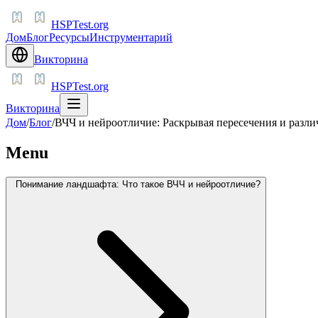
HSPTest.org
Дом
Блог
Ресурсы
Инструментарий
Викторина
HSPTest.org
Викторина
Дом
/
Блог
/
ВЧЧ и нейроотличие: Раскрывая пересечения и разли
Menu
Понимание ландшафта: Что такое ВЧЧ и нейроотличие?