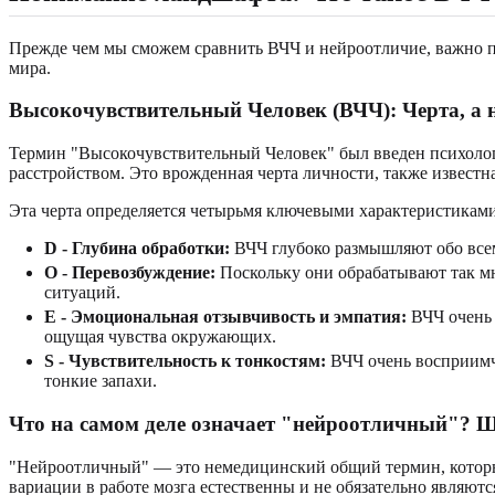
Прежде чем мы сможем сравнить ВЧЧ и нейроотличие, важно по
мира.
Высокочувствительный Человек (ВЧЧ): Черта, а н
Термин "Высокочувствительный Человек" был введен психолого
расстройством. Это врожденная черта личности, также известн
Эта черта определяется четырьмя ключевыми характеристиками
D - Глубина обработки:
ВЧЧ глубоко размышляют обо всем
O - Перевозбуждение:
Поскольку они обрабатывают так мн
ситуаций.
E - Эмоциональная отзывчивость и эмпатия:
ВЧЧ очень 
ощущая чувства окружающих.
S - Чувствительность к тонкостям:
ВЧЧ очень восприимчи
тонкие запахи.
Что на самом деле означает "нейроотличный"? 
"Нейроотличный" — это немедицинский общий термин, который 
вариации в работе мозга естественны и не обязательно являют