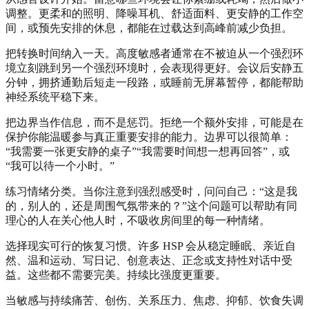
调整。更柔和的照明、降噪耳机、舒适面料、更安静的工作空
间，或预先安排的休息，都能在过载达到高峰前减少负担。
把转换时间纳入一天。高度敏感者通常在不被迫从一个强烈环
境立刻跳到另一个强烈环境时，会表现得更好。会议后安静五
分钟，拥挤通勤后短走一段路，或睡前无屏幕暂停，都能帮助
神经系统平稳下来。
把边界当作信息，而不是惩罚。拒绝一个额外安排，可能是在
保护你能温暖参与真正重要安排的能力。边界可以很简单：
“我需要一张更安静的桌子”“我需要时间想一想再回答”，或
“我可以待一个小时。”
练习情绪分类。当你注意到强烈感受时，问问自己：“这是我
的，别人的，还是周围气氛带来的？”这个问题可以帮助有同
理心的人在关心他人时，不吸收房间里的每一种情绪。
选择现实可行的恢复习惯。许多 HSP 会从稳定睡眠、亲近自
然、温和运动、写日记、创意表达、正念或支持性对话中受
益。这些都不需要完美。持续比强度更重要。
当敏感与持续痛苦、创伤、关系压力、焦虑、抑郁、饮食失调