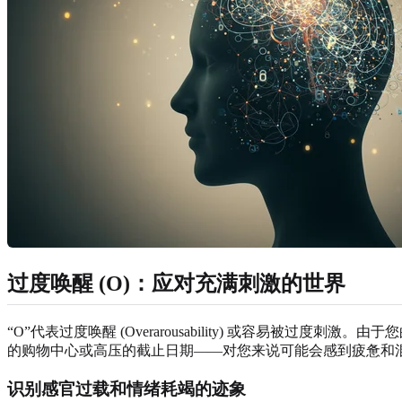
过度唤醒 (O)：应对充满刺激的世界
“O”代表过度唤醒 (Overarousability) 或容易
的购物中心或高压的截止日期——对您来说可能会感到疲惫和
识别感官过载和情绪耗竭的迹象